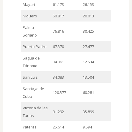
Mayari
61.173
26.153
Niquero
50.817
20.013
Palma
76.816
30.425
Soriano
Puerto Padre
67.370
27.477
Sagua de
34.361
12.534
Tánamo
San Luis
34.083
13.504
Santiago de
120.577
60.281
Cuba
Victoria de las
91.292
35.899
Tunas
Yateras
25.614
9.594