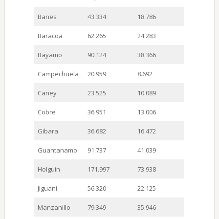
Banes
43.334
18.786
Baracoa
62.265
24.283
Bayamo
90.124
38.366
Campechuela
20.959
8.692
Caney
23.525
10.089
Cobre
36.951
13.006
Gibara
36.682
16.472
Guantanamo
91.737
41.039
Holguin
171.997
73.938
Jiguani
56.320
22.125
Manzanillo
79.349
35.946