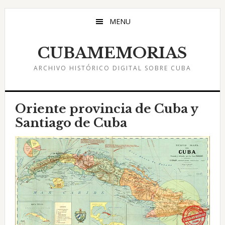
Saltar
Saltar
Saltar
al
a
al
MENU
contenido
la
pie
principal
barra
de
CUBAMEMORIAS
lateral
página
ARCHIVO HISTÓRICO DIGITAL SOBRE CUBA
principal
Oriente provincia de Cuba y
Santiago de Cuba