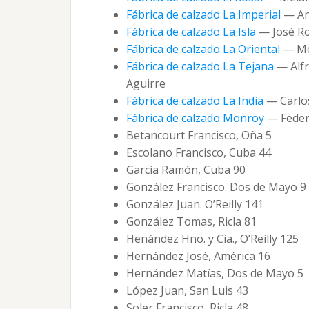
Fábrica de calzado La Imperial
— An
Fábrica de calzado La Isla
— José Ro
Fábrica de calzado La Oriental
— Me
Fábrica de calzado La Tejana
— Alfr
Aguirre
Fábrica de calzado La India
— Carlo
Fábrica de calzado Monroy
— Feder
Betancourt Francisco, Oña 5
Escolano Francisco, Cuba 44
García Ramón, Cuba 90
González Francisco. Dos de Mayo 9
González Juan. O’Reilly 141
González Tomas, Ricla 81
Henández Hno. y Cia., O’Reilly 125
Hernández José, América 16
Hernández Matías, Dos de Mayo 5
López Juan, San Luis 43
Soler Francisco, Ricla 48