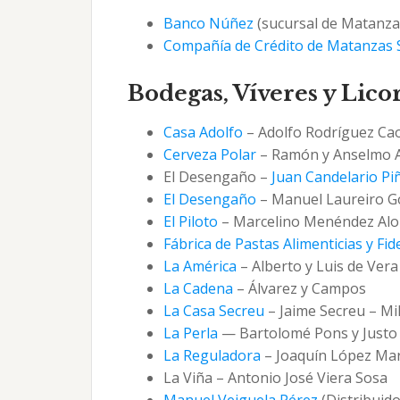
Banco Núñez
(sucursal de Matanza
Compañía de Crédito de Matanzas S
Bodegas, Víveres y Lico
Casa Adolfo
– Adolfo Rodríguez Ca
Cerveza Polar
– Ramón y Anselmo A
El Desengaño –
Juan Candelario Pi
El Desengaño
– Manuel Laureiro G
El Piloto
– Marcelino Menéndez Al
Fábrica de Pastas Alimenticias y Fid
La América
– Alberto y Luis de Ver
La Cadena
– Álvarez y Campos
La Casa Secreu
– Jaime Secreu – Mi
La Perla
— Bartolomé Pons y Justo
La Reguladora
– Joaquín López Ma
La Viña – Antonio José Viera Sosa
Manuel Veiguela Pérez
(Distribuidor