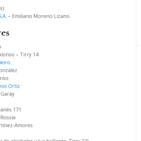
s)
.A.
– Emiliano Moreno Lizano
res
o
lonso – Tirry 14
ñeiro
onzález
onso
eos Ortiz
a Garay
lanés 171
 Rossie
rtínez-Amores
 de alcoholes y luz brillante, Tirry 13)