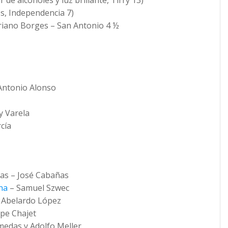
s, Independencia 7)
riano Borges – San Antonio 4 ½
Antonio Alonso
y Varela
cía
as – José Cabañas
na
– Samuel Szwec
Abelardo López
pe Chajet
edas y Adolfo Meller