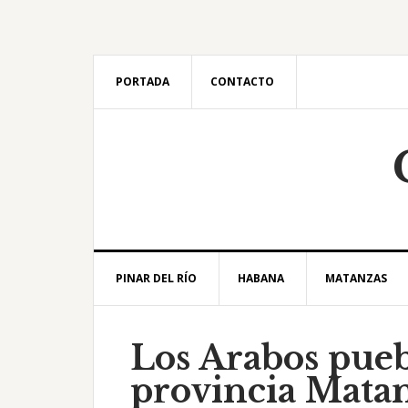
Saltar
Saltar
Saltar
Saltar
a
al
a
al
la
contenido
la
pie
navegación
principal
barra
de
PORTADA
CONTACTO
principal
lateral
página
principal
PINAR DEL RÍO
HABANA
MATANZAS
Los Arabos pueb
provincia Mata