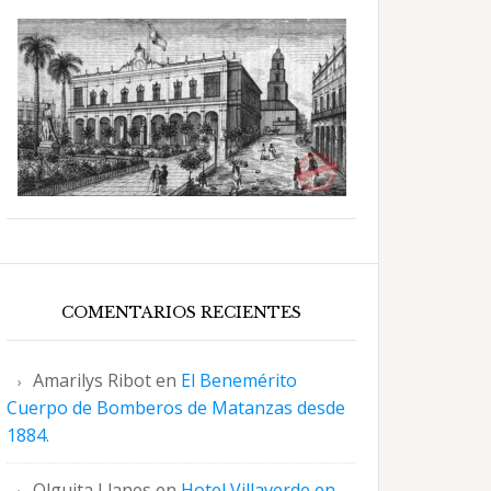
COMENTARIOS RECIENTES
Amarilys Ribot
en
El Benemérito
Cuerpo de Bomberos de Matanzas desde
1884.
Olguita Llanes
en
Hotel Villaverde en