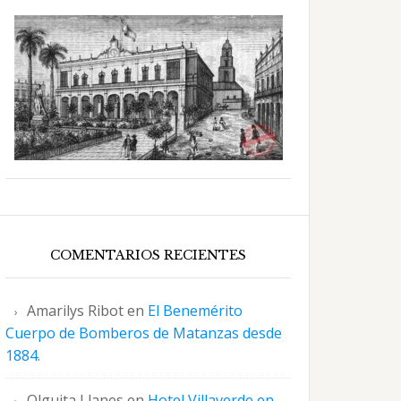
COMENTARIOS RECIENTES
Amarilys Ribot
en
El Benemérito
Cuerpo de Bomberos de Matanzas desde
1884.
Olguita Llanes
en
Hotel Villaverde en