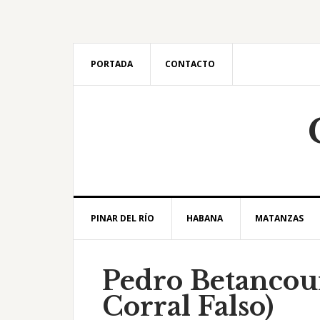
Saltar
Saltar
Saltar
Saltar
a
al
a
al
la
contenido
la
pie
navegación
principal
barra
de
PORTADA
CONTACTO
principal
lateral
página
principal
PINAR DEL RÍO
HABANA
MATANZAS
Pedro Betancour
Corral Falso)