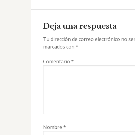
Interacciones
con
Deja una respuesta
los
Tu dirección de correo electrónico no se
lectores
marcados con
*
Comentario
*
Nombre
*