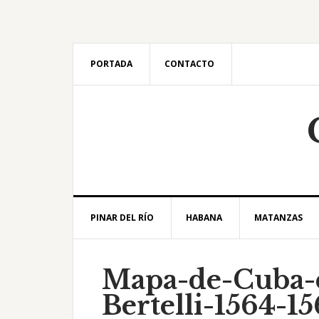
Saltar
Saltar
Saltar
Saltar
a
al
a
al
la
contenido
la
pie
navegación
principal
barra
de
PORTADA
CONTACTO
principal
lateral
página
principal
PINAR DEL RÍO
HABANA
MATANZAS
Mapa-de-Cuba-
Bertelli-1564-15