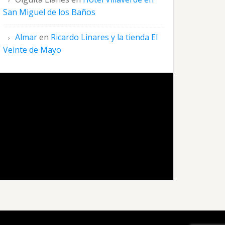
San Miguel de los Baños
Almar
en
Ricardo Linares y la tienda El
Veinte de Mayo