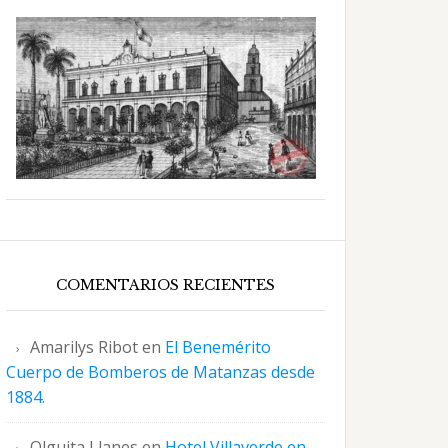
COMENTARIOS RECIENTES
Amarilys Ribot
en
El Benemérito
Cuerpo de Bomberos de Matanzas desde
1884.
Olguita Llanes
en
Hotel Villaverde en