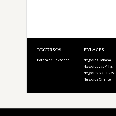
Footer
RECURSOS
ENLACES
Política de Privacidad.
Negocios Habana
Negocios Las Villas
Negocios Matanzas
Negocios Oriente