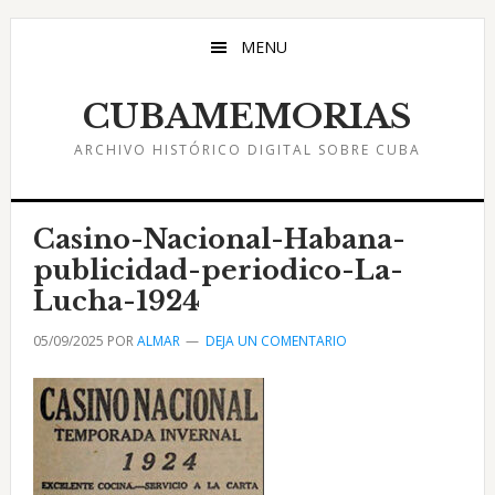
Saltar
Saltar
Saltar
al
a
al
MENU
contenido
la
pie
principal
barra
de
CUBAMEMORIAS
lateral
página
ARCHIVO HISTÓRICO DIGITAL SOBRE CUBA
principal
Casino-Nacional-Habana-
publicidad-periodico-La-
Lucha-1924
05/09/2025
POR
ALMAR
DEJA UN COMENTARIO