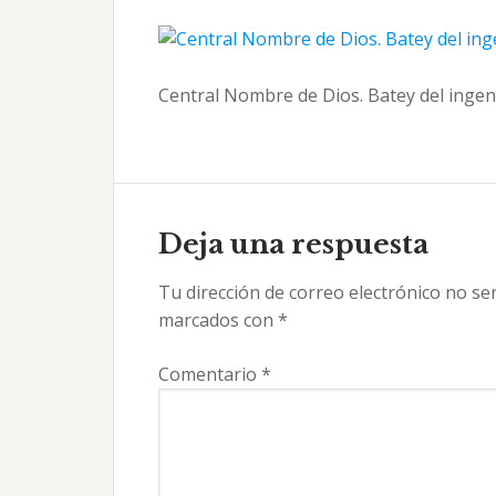
Central Nombre de Dios. Batey del ingeni
Interacciones
con
Deja una respuesta
los
Tu dirección de correo electrónico no se
lectores
marcados con
*
Comentario
*