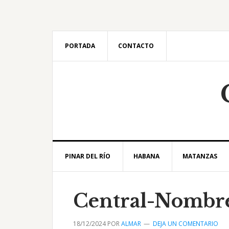
Saltar
Saltar
Saltar
Saltar
a
al
a
al
la
contenido
la
pie
navegación
principal
barra
de
PORTADA
CONTACTO
principal
lateral
página
principal
PINAR DEL RÍO
HABANA
MATANZAS
Central-Nombre
18/12/2024
POR
ALMAR
DEJA UN COMENTARIO