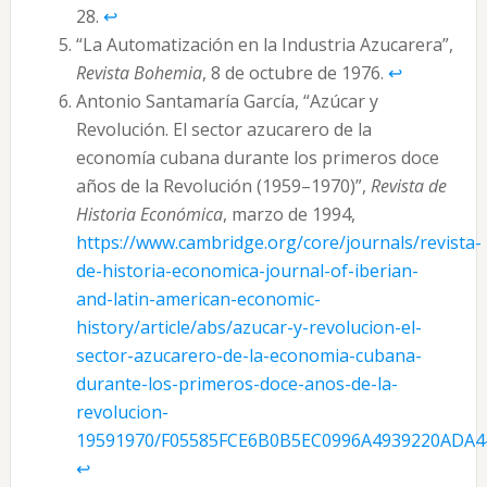
28.
↩︎
“La Automatización en la Industria Azucarera”,
Revista Bohemia
, 8 de octubre de 1976.
↩︎
Antonio Santamaría García, “Azúcar y
Revolución. El sector azucarero de la
economía cubana durante los primeros doce
años de la Revolución (1959–1970)”,
Revista de
Historia Económica
, marzo de 1994,
https://www.cambridge.org/core/journals/revista-
de-historia-economica-journal-of-iberian-
and-latin-american-economic-
history/article/abs/azucar-y-revolucion-el-
sector-azucarero-de-la-economia-cubana-
durante-los-primeros-doce-anos-de-la-
revolucion-
19591970/F05585FCE6B0B5EC0996A4939220ADA
↩︎