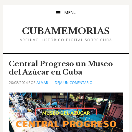
Saltar
Saltar
Saltar
al
a
al
MENU
contenido
la
pie
principal
barra
de
CUBAMEMORIAS
lateral
página
ARCHIVO HISTÓRICO DIGITAL SOBRE CUBA
principal
Central Progreso un Museo
del Azúcar en Cuba
20/08/2024
POR
ALMAR
DEJA UN COMENTARIO