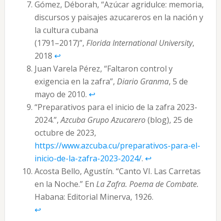
Gómez, Déborah, “Azúcar agridulce: memoria,
discursos y paisajes azucareros en la nación y
la cultura cubana
(1791–2017)”,
Florida International University
,
2018
↩︎
Juan Varela Pérez, “Faltaron control y
exigencia en la zafra”,
Diario Granma
, 5 de
mayo de 2010.
↩︎
“Preparativos para el inicio de la zafra 2023-
2024.”,
Azcuba Grupo Azucarero
(blog), 25 de
octubre de 2023,
https://www.azcuba.cu/preparativos-para-el-
inicio-de-la-zafra-2023-2024/
.
↩︎
Acosta Bello, Agustín. “Canto VI. Las Carretas
en la Noche.” En
La Zafra. Poema de Combate.
Habana: Editorial Minerva, 1926.
↩︎