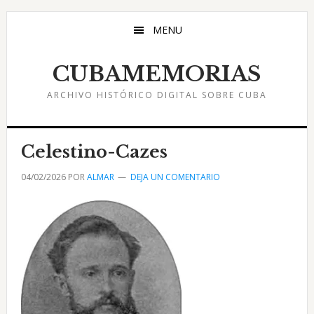
Saltar
Saltar
Saltar
al
a
al
MENU
contenido
la
pie
principal
barra
de
CUBAMEMORIAS
lateral
página
ARCHIVO HISTÓRICO DIGITAL SOBRE CUBA
principal
Celestino-Cazes
04/02/2026
POR
ALMAR
DEJA UN COMENTARIO