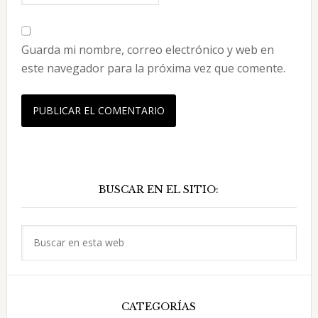
Guarda mi nombre, correo electrónico y web en
este navegador para la próxima vez que comente.
Barra
BUSCAR EN EL SITIO:
lateral
principal
Buscar
en
esta
web
CATEGORÍAS