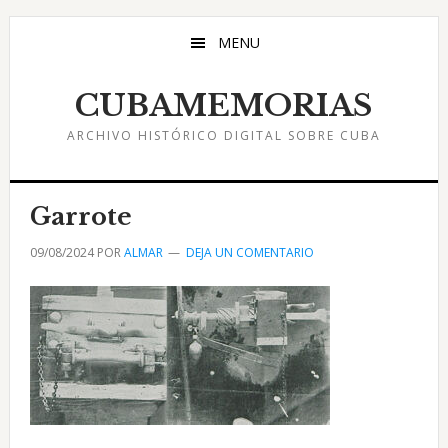
Saltar
Saltar
Saltar
al
a
al
MENU
contenido
la
pie
principal
barra
de
CUBAMEMORIAS
lateral
página
ARCHIVO HISTÓRICO DIGITAL SOBRE CUBA
principal
Garrote
09/08/2024
POR
ALMAR
DEJA UN COMENTARIO