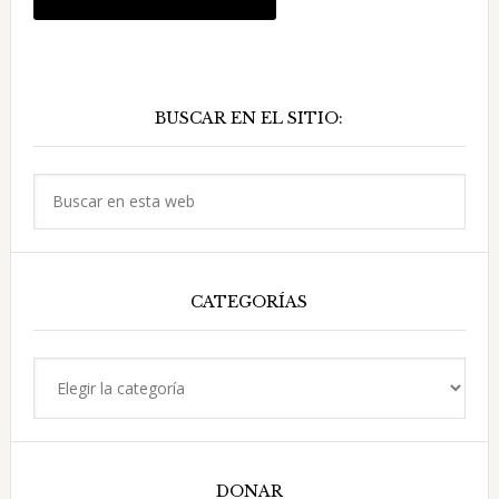
Barra
BUSCAR EN EL SITIO:
lateral
principal
Buscar
en
esta
web
CATEGORÍAS
Categorías
DONAR