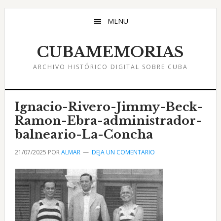
Saltar
Saltar
Saltar
al
a
al
MENU
contenido
la
pie
principal
barra
de
CUBAMEMORIAS
lateral
página
ARCHIVO HISTÓRICO DIGITAL SOBRE CUBA
principal
Ignacio-Rivero-Jimmy-Beck-
Ramon-Ebra-administrador-
balneario-La-Concha
21/07/2025
POR
ALMAR
DEJA UN COMENTARIO