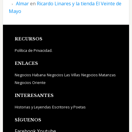
Almar
en
Ricardo Linares y la tienda El Veinte de
Mayo
Footer
RECURSOS
Política de Privacidad.
ENLACES
Negocios Habana
Negocios Las Villas
Negocios Matanzas
Negocios Oriente
INTERESANTES
Historias y Leyendas
Escritores y Poetas
SÍGUENOS
Facebook
Youtube