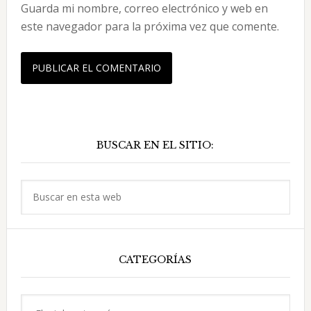
Guarda mi nombre, correo electrónico y web en
este navegador para la próxima vez que comente.
Barra
BUSCAR EN EL SITIO:
lateral
principal
Buscar
en
esta
web
CATEGORÍAS
Categorías