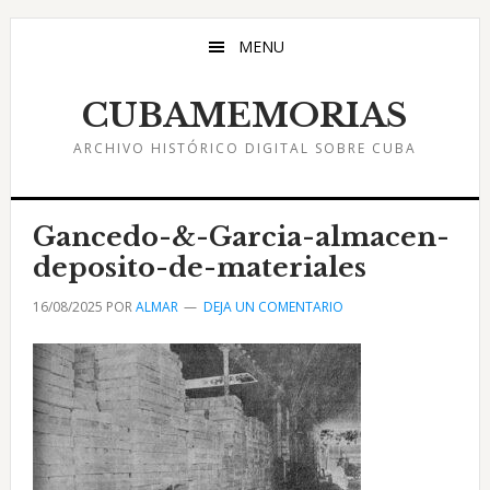
Saltar
Saltar
Saltar
al
a
al
MENU
contenido
la
pie
principal
barra
de
CUBAMEMORIAS
lateral
página
ARCHIVO HISTÓRICO DIGITAL SOBRE CUBA
principal
Gancedo-&-Garcia-almacen-
deposito-de-materiales
16/08/2025
POR
ALMAR
DEJA UN COMENTARIO