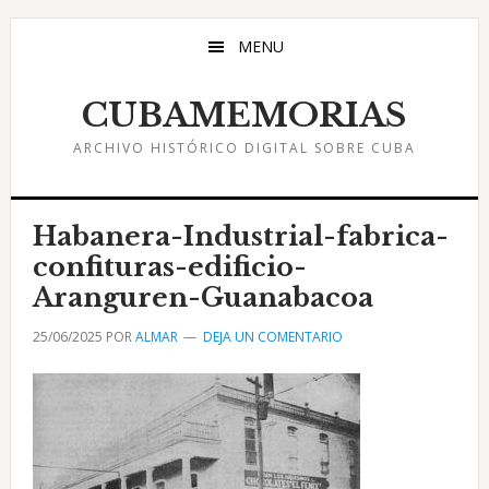
Saltar
Saltar
Saltar
al
a
al
MENU
contenido
la
pie
principal
barra
de
CUBAMEMORIAS
lateral
página
ARCHIVO HISTÓRICO DIGITAL SOBRE CUBA
principal
Habanera-Industrial-fabrica-
confituras-edificio-
Aranguren-Guanabacoa
25/06/2025
POR
ALMAR
DEJA UN COMENTARIO