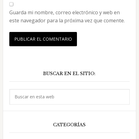
Guarda mi nombre, correo electrónico y web en
este navegador para la próxima vez que comente.
Barra
BUSCAR EN EL SITIO:
lateral
principal
Buscar
en
esta
web
CATEGORÍAS