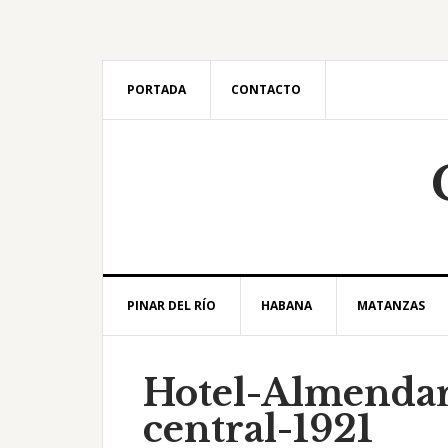
Saltar
Saltar
Saltar
Saltar
a
al
a
al
la
contenido
la
pie
navegación
principal
barra
de
PORTADA
CONTACTO
principal
lateral
página
principal
PINAR DEL RÍO
HABANA
MATANZAS
Hotel-Almendar
central-1921