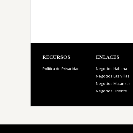
Footer
RECURSOS
ENLACES
Política de Privacidad.
Negocios Habana
Negocios Las Villas
Negocios Matanzas
Negocios Oriente