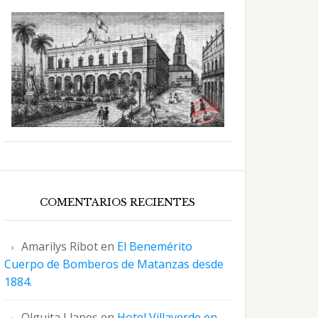
COMENTARIOS RECIENTES
Amarilys Ribot
en
El Benemérito
Cuerpo de Bomberos de Matanzas desde
1884.
Olguita Llanes
en
Hotel Villaverde en