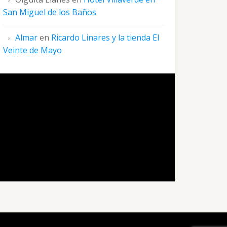
San Miguel de los Baños
Almar
en
Ricardo Linares y la tienda El
Veinte de Mayo