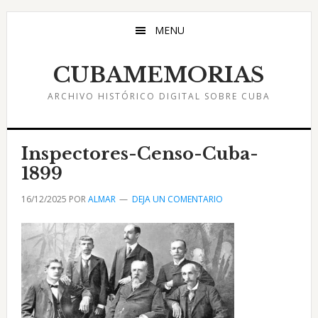
Saltar
Saltar
Saltar
al
a
al
MENU
contenido
la
pie
principal
barra
de
CUBAMEMORIAS
lateral
página
ARCHIVO HISTÓRICO DIGITAL SOBRE CUBA
principal
Inspectores-Censo-Cuba-
1899
16/12/2025
POR
ALMAR
DEJA UN COMENTARIO