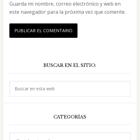
Guarda mi nombre, correo electrónico y web en
este navegador para la próxima vez que comente.
Barra
BUSCAR EN EL SITIO:
lateral
principal
Buscar
en
esta
web
CATEGORÍAS
Categorías