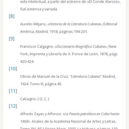
vida intelectual, a partir del estreno de «El Conde Alarcos»,
fué extensa y variada.
[
8
]
Aurelio Mitjans,
«Historia de la Literatura Cubana»
, Editorial
América, Madrid, 1918, páginas 194-201.
[
9
]
Francisco Calgagno,
«Diccionario Biográfico Cubano»
, New
York, Imprenta y Librería de A. Ponce de León, 1878, págs
420-424.
[
10
]
Obras de Manuel de la Cruz.
“Literatura Cubana”
. Madrid,
1924. Tomo III, página 45.
[
11
]
Calcagno. ( O. C. )
[
12
]
Alfredo Zayas y Alfonso.
«La Poesía patriótica en Cuba hasta
1868»
. Anales de la Academia Nacional de Artes y Letras,
Tomo XIV, Nº 1.Enero-Mayo, 1930, La Habana, páginas 119-