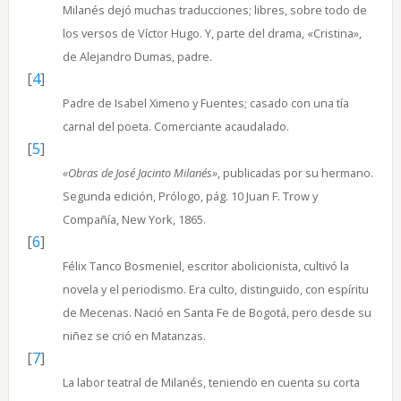
Milanés dejó muchas traducciones; libres, sobre todo de
los versos de Víctor Hugo. Y, parte del drama, «Cristina»,
de Alejandro Dumas, padre.
[
4
]
Padre de Isabel Ximeno y Fuentes; casado con una tía
carnal del poeta. Comerciante acaudalado.
[
5
]
«Obras de José Jacinto Milanés»
, publicadas por su hermano.
Segunda edición, Prólogo, pág. 10 Juan F. Trow y
Compañía, New York, 1865.
[
6
]
Félix Tanco Bosmeniel, escritor abolicionista, cultivó la
novela y el periodismo. Era culto, distinguido, con espíritu
de Mecenas. Nació en Santa Fe de Bogotá, pero desde su
niñez se crió en Matanzas.
[
7
]
La labor teatral de Milanés, teniendo en cuenta su corta