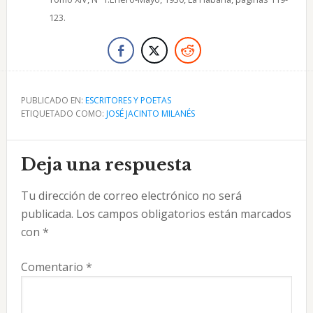
123.
PUBLICADO EN:
ESCRITORES Y POETAS
ETIQUETADO COMO:
JOSÉ JACINTO MILANÉS
Interacciones
Deja una respuesta
con
Tu dirección de correo electrónico no será
los
publicada.
Los campos obligatorios están marcados
lectores
con
*
Comentario
*