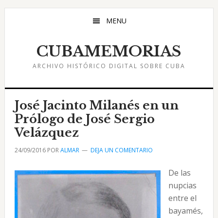
Saltar
Saltar
Saltar
al
a
al
MENU
contenido
la
pie
principal
barra
de
CUBAMEMORIAS
lateral
página
ARCHIVO HISTÓRICO DIGITAL SOBRE CUBA
principal
José Jacinto Milanés en un
Prólogo de José Sergio
Velázquez
24/09/2016
POR
ALMAR
DEJA UN COMENTARIO
De las
nupcias
entre el
bayamés,