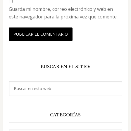
Guarda mi nombre, correo electrónico y web en
este navegador para la próxima vez que comente.
Barra
BUSCAR EN EL SITIO:
lateral
principal
Buscar
en
esta
web
CATEGORÍAS