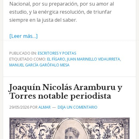
Nacional, por su preparación, por su amor al
estudio, y la enérgica resolución, de triunfar
siempre en la justa del saber.
acerca
[Leer más…]
de
Juan
PUBLICADO EN:
ESCRITORES Y POETAS
ETIQUETADO COMO:
Marinello
EL FÍGARO
,
JUAN MARINELLO VIDAURRETA
,
MANUEL GARCÍA GARÓFALO MESA
Vidaurreta
por
García
Joaquín Nicolás Aramburu y
Garófalo
Torres notable periodista
en
29/05/2026
POR
ALMAR
DEJA UN COMENTARIO
1920