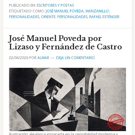
Poveda
PUBLICADO EN:
ESCRITORES Y POETAS
ETIQUETADO COMO:
y
JOSÉ MANUEL POVEDA
,
MANZANILLO:
PERSONALIDADES
,
ORIENTE: PERSONALIDADES
,
RAFAEL ESTÉNGER
el
modernismo
en
José Manuel Poveda por
Cuba
Lizaso y Fernández de Castro
conferencia
02/06/2026
POR
ALMAR
DEJA UN COMENTARIO
de
Esténger
Ilustración alegórica inspirada en la sensibilidad moderna y