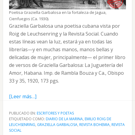
Poetisa Graziella Garbalosa en la fortaleza de Jagua,
Cienfuegos (Ca. 1930).
Graziella Garbalosa una poetisa cubana vista por
Roig de Leuchsenring y la Revista Social. Cuando
estas líneas vean la luz, estará ya en todas las
librerías—y en muchas manos, manos bellas y
delicadas de mujer, principalmente— el primer libro
de versos de Graziella Garbalosa: La Juguetería del
Amor, Habana. Imp. de Rambla Bouza y Ca., Obispo
33 y 35, 1920, 173 pgs.
acerca
[Leer más…]
de
Graziella
PUBLICADO EN:
ESCRITORES Y POETAS
ETIQUETADO COMO:
Garbalosa
DIARIO DE LA MARINA
,
EMILIO ROIG DE
LEUCHSENRING
,
GRAZIELLA GARBALOSA
,
REVISTA BOHEMIA
,
REVISTA
novelista
SOCIAL