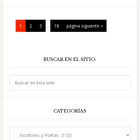
y
poetisa
cubana
Páginas
Página
Página
Página
Página
Ir
1
2
3
…
18
página siguiente »
intermedias
a
omitidas
la
Barra
BUSCAR EN EL SITIO:
lateral
principal
Buscar
en
esta
web
CATEGORÍAS
Categorías