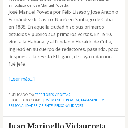
simbolista de José Manuel Poveda.
José Manuel Poveda por Félix Lizaso y José Antonio
Fernández de Castro. Nació en Santiago de Cuba,
en 1888. En aquella ciudad hizo sus primeros
estudios y publicó sus primeros versos. En 1910,
vino a la Habana, y al fundarse Heraldo de Cuba,
ingresó en su cuerpo de redactores, pasando, poco
después, a la revista El Fígaro, de cuya redacción
fué jefe.
acerca
[Leer más…]
de
José
PUBLICADO EN:
ESCRITORES Y POETAS
ETIQUETADO COMO:
Manuel
JOSÉ MANUEL POVEDA
,
MANZANILLO:
PERSONALIDADES
,
ORIENTE: PERSONALIDADES
Poveda
por
Lizaso
Juan Marinello Vidaurreta