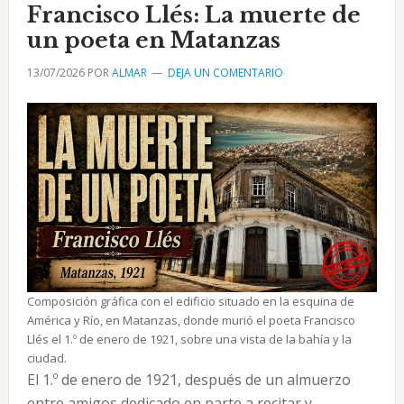
Francisco Llés: La muerte de
costumbrista
cubano
un poeta en Matanzas
13/07/2026
POR
ALMAR
DEJA UN COMENTARIO
Composición gráfica con el edificio situado en la esquina de
América y Río, en Matanzas, donde murió el poeta Francisco
Llés el 1.º de enero de 1921, sobre una vista de la bahía y la
ciudad.
El 1.º de enero de 1921, después de un almuerzo
entre amigos dedicado en parte a recitar y