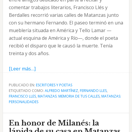
comentar trabajos literarios, Francisco Llés y
Berdalles recorrió varias calles de Matanzas junto
con su hermano Fernando. El paseo terminó en una
mueblería situada en América y Tello Lamar —
actual esquina de América y Río—, donde el poeta
recibió el disparo que le causó la muerte. Tenía
treinta y dos años.
acerca
[Leer más…]
de
Francisco
PUBLICADO EN:
ESCRITORES Y POETAS
ETIQUETADO COMO:
Llés:
ALFREDO MARTÍNEZ
,
FERNANDO LLES
,
FRANCISCO LLES
,
MATANZAS: MEMORIA DE TUS CALLES
,
MATANZAS:
La
PERSONALIDADES
muerte
de
En honor de Milanés: la
un
poeta
lápida de su casa en Matanzas