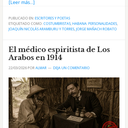
acerca
[Leer más…]
de
Joaquín
PUBLICADO EN:
ESCRITORES Y POETAS
ETIQUETADO COMO:
Nicolás
COSTUMBRISTAS
,
HABANA: PERSONALIDADES
,
JOAQUÍN NICOLÁS ARAMBURU Y TORRES
,
JORGE MAÑACH ROBATO
Aramburu
y
Torres
El médico espiritista de Los
notable
Arabos en 1914
periodista
22/03/2026
POR
ALMAR
DEJA UN COMENTARIO