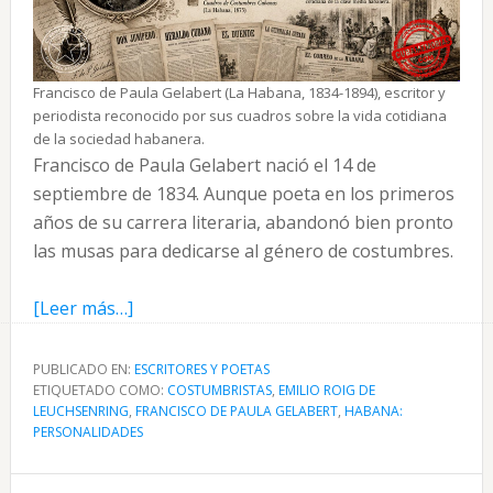
Francisco de Paula Gelabert (La Habana, 1834-1894), escritor y
periodista reconocido por sus cuadros sobre la vida cotidiana
de la sociedad habanera.
Francisco de Paula Gelabert nació el 14 de
septiembre de 1834. Aunque poeta en los primeros
años de su carrera literaria, abandonó bien pronto
las musas para dedicarse al género de costumbres.
acerca
[Leer más…]
de
Francisco
PUBLICADO EN:
ESCRITORES Y POETAS
ETIQUETADO COMO:
de
COSTUMBRISTAS
,
EMILIO ROIG DE
LEUCHSENRING
,
FRANCISCO DE PAULA GELABERT
,
HABANA:
Paula
PERSONALIDADES
Gelabert
un