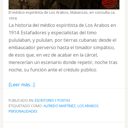
El médico espiritista de Los Arabos, Matanzas, en consulta ca.
1914
La historia del médico espiritista de Los Arabos en
1914. Estafadores y especialistas del timo
pululaban, y pululan, por tierras cubanas: desde el
embaucador perverso hasta el timador simpático,
de esos que, en vez de acabar en la cárcel,
merecerían un escenario donde repetir, noche tras
noche, su función ante el crédulo público.
acerca
[Leer más…]
de
El
PUBLICADO EN:
ESCRITORES Y POETAS
ETIQUETADO COMO:
médico
ALFREDO MARTÍNEZ
,
LOS ARABOS:
PERSONALIDADES
espiritista
de