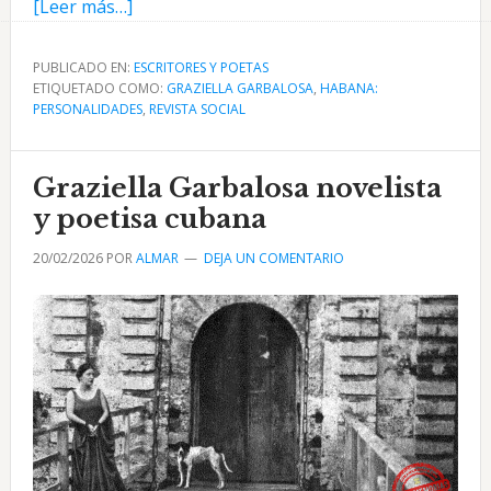
acerca
[Leer más…]
de
Ninfas,
PUBLICADO EN:
ESCRITORES Y POETAS
ETIQUETADO COMO:
Sueños
GRAZIELLA GARBALOSA
,
HABANA:
PERSONALIDADES
,
REVISTA SOCIAL
y
Cisnes
poema
Graziella Garbalosa novelista
de
y poetisa cubana
Graziella
20/02/2026
POR
ALMAR
DEJA UN COMENTARIO
Garbalosa