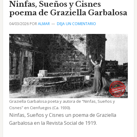
Los
Ninfas, Sueños y Cisnes
Arabos
poema de Graziella Garbalosa
en
04/03/2026
POR
ALMAR
DEJA UN COMENTARIO
1914
Graziella Garbalosa poeta y autora de “Ninfas, Sueños y
Cisnes” en Cienfuegos (Ca. 1930).
Ninfas, Sueños y Cisnes un poema de Graziella
Garbalosa en la Revista Social de 1919.