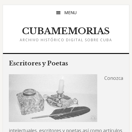
Saltar
Saltar
Saltar
al
a
al
MENU
contenido
la
pie
principal
barra
de
CUBAMEMORIAS
lateral
página
ARCHIVO HISTÓRICO DIGITAL SOBRE CUBA
principal
Escritores y Poetas
Conozca
intelectuales, escritores y poetas así como artículos