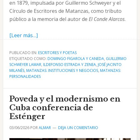
en 1879, impulsada por Guillermo Schweyer y el
Círculo de Escritores de Matanzas, como tributo
público a la memoria del autor de
El Conde Alarcos
.
acerca
[Leer más…]
de
En
PUBLICADO EN:
ESCRITORES Y POETAS
ETIQUETADO COMO:
honor
DOMINGO FIGAROLA Y CANEDA
,
GUILLERMO
SCHWEYER LAMAR
,
ILDEFONSO ESTRADA Y ZENEA
,
JOSÉ JACINTO
de
MILANÉS
,
MATANZAS: INSTITUCIONES Y NEGOCIOS
,
MATANZAS:
Milanés:
PERSONALIDADES
la
lápida
Poveda y el modernismo en
de
Cuba conferencia de
su
Esténger
casa
en
03/06/2026
POR
ALMAR
DEJA UN COMENTARIO
Matanzas