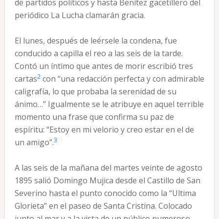
de partidos políticos y hasta Benítez gacetillero del
periódico La Lucha clamarán gracia.
El lunes, después de leérsele la condena, fue
conducido a capilla el reo a las seis de la tarde.
Contó un íntimo que antes de morir escribió tres
2
cartas
con “una redacción perfecta y con admirable
caligrafía, lo que probaba la serenidad de su
ánimo…” Igualmente se le atribuye en aquel terrible
momento una frase que confirma su paz de
espíritu: “Estoy en mi velorio y creo estar en el de
3
un amigo”.
A las seis de la mañana del martes veinte de agosto
1895 salió Domingo Mujica desde el Castillo de San
Severino hasta el punto conocido como la “Ultima
Glorieta” en el paseo de Santa Cristina. Colocado
junto al mar y a la vista de un público numeroso