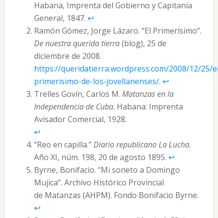
Habana, Imprenta del Gobierno y Capitanía
General, 1847.
↩︎
Ramón Gómez, Jorge Lázaro. “El Primerísimo”.
De nuestra querida tierra
(blog), 25 de
diciembre de 2008.
https://queridatierra.wordpress.com/2008/12/25/e
primerisimo-de-los-jovellanenses/
.
↩︎
Trelles Govín, Carlos M.
Matanzas en la
Independencia de Cuba
. Habana: Imprenta
Avisador Comercial, 1928.
↩︎
“Reo en capilla.”
Diario republicano La Lucha.
Año XI, núm. 198, 20 de agosto 1895.
↩︎
Byrne, Bonifacio. “Mi soneto a Domingo
Mujica”. Archivo Histórico Provincial
de Matanzas (AHPM). Fondo Bonifacio Byrne.
↩︎