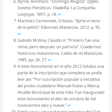
Byrne, Bonifacio. “Domingo Mugica”.
Efigies.
Sonetos Patrióticos.
Filadelfia: La Compañía
Levytype, 1897, p. 18.
↩︎
Martínez Carmenate, Urbano.
“Byrne el verso
de la patria”.
Ediciones Matanzas, 2012, p. 95.
↩︎
Galindo Molina, Claudio A. “Primero fue una
reina, pero después un patriota”. Cuadernos
históricos matanceros. Calles de mi Matanzas.
1985, pp. 26, 27.
↩︎
A este monumento en el año 2012 faltaba una
parte de la inscripción que completa se podía
leer así: “Por suscripción popular a iniciativa
del probo ciudadano Manuel Rubio y Marca,
Alcalde Municipal de esta Villa. Fue inaugurado
este monumento el diez de octubre de mil
novecientos diez y nueve.”
↩︎
Existe en su casa natal por iniciativa del Club