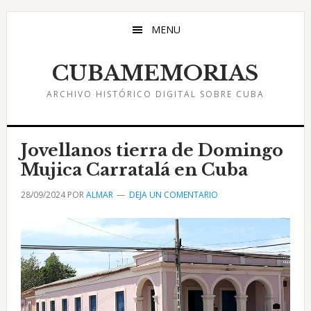
Saltar
Saltar
Saltar
al
a
al
MENU
contenido
la
pie
principal
barra
de
CUBAMEMORIAS
lateral
página
ARCHIVO HISTÓRICO DIGITAL SOBRE CUBA
principal
Jovellanos tierra de Domingo
Mujica Carratalá en Cuba
28/09/2024
POR
ALMAR
DEJA UN COMENTARIO