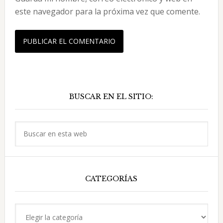
este navegador para la próxima vez que comente.
Barra
BUSCAR EN EL SITIO:
lateral
principal
Buscar
en
esta
web
CATEGORÍAS
Categorías