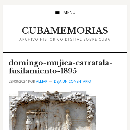
Saltar
Saltar
Saltar
al
a
al
MENU
contenido
la
pie
principal
barra
de
CUBAMEMORIAS
lateral
página
ARCHIVO HISTÓRICO DIGITAL SOBRE CUBA
principal
domingo-mujica-carratala-
fusilamiento-1895
28/09/2024
POR
ALMAR
DEJA UN COMENTARIO