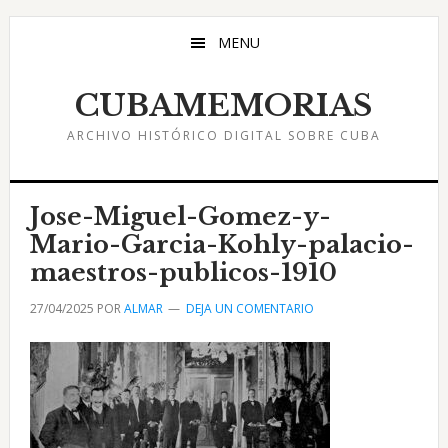
Saltar
Saltar
Saltar
al
a
al
MENU
contenido
la
pie
principal
barra
de
CUBAMEMORIAS
lateral
página
ARCHIVO HISTÓRICO DIGITAL SOBRE CUBA
principal
Jose-Miguel-Gomez-y-
Mario-Garcia-Kohly-palacio-
maestros-publicos-1910
27/04/2025
POR
ALMAR
DEJA UN COMENTARIO