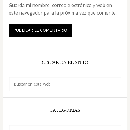
Guarda mi nombre, correo electrónico y web en
este navegador para la próxima vez que comente.
Barra
BUSCAR EN EL SITIO:
lateral
principal
Buscar
en
esta
web
CATEGORÍAS
Categorías