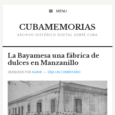
Saltar
Saltar
Saltar
al
a
al
MENU
contenido
la
pie
principal
barra
de
CUBAMEMORIAS
lateral
página
ARCHIVO HISTÓRICO DIGITAL SOBRE CUBA
principal
La Bayamesa una fábrica de
dulces en Manzanillo
28/06/2025
POR
ALMAR
DEJA UN COMENTARIO