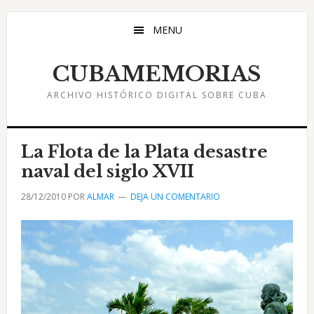
Saltar
Saltar
Saltar
al
a
al
MENU
contenido
la
pie
principal
barra
de
CUBAMEMORIAS
lateral
página
ARCHIVO HISTÓRICO DIGITAL SOBRE CUBA
principal
La Flota de la Plata desastre
naval del siglo XVII
28/12/2010
POR
ALMAR
DEJA UN COMENTARIO