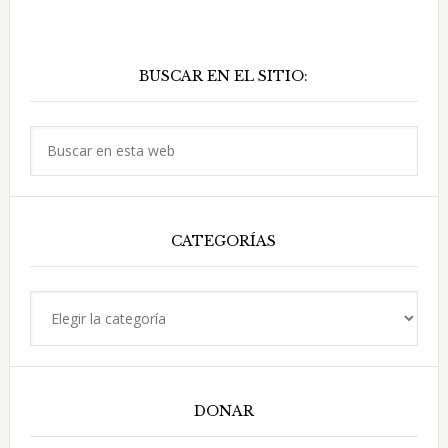
Barra
BUSCAR EN EL SITIO:
lateral
principal
Buscar
en
esta
web
CATEGORÍAS
Categorías
DONAR