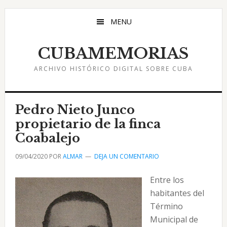
Saltar
Saltar
Saltar
al
a
al
MENU
contenido
la
pie
principal
barra
de
CUBAMEMORIAS
lateral
página
ARCHIVO HISTÓRICO DIGITAL SOBRE CUBA
principal
Pedro Nieto Junco
propietario de la finca
Coabalejo
09/04/2020
POR
ALMAR
DEJA UN COMENTARIO
Entre los
habitantes del
Término
Municipal de