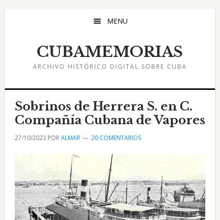
Saltar
Saltar
Saltar
al
a
al
MENU
contenido
la
pie
principal
barra
de
CUBAMEMORIAS
lateral
página
ARCHIVO HISTÓRICO DIGITAL SOBRE CUBA
principal
Sobrinos de Herrera S. en C.
Compañía Cubana de Vapores
27/10/2023
POR
ALMAR
20 COMENTARIOS