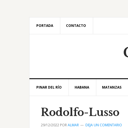
Saltar
Saltar
Saltar
Saltar
a
al
a
al
la
contenido
la
pie
navegación
principal
barra
de
PORTADA
CONTACTO
principal
lateral
página
principal
PINAR DEL RÍO
HABANA
MATANZAS
Rodolfo-Lusso
29/12/2022
POR
ALMAR
DEJA UN COMENTARIO