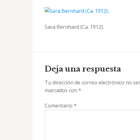
Sara Bernhard (Ca. 1912).
Interacciones
con
Deja una respuesta
los
Tu dirección de correo electrónico no se
lectores
marcados con
*
Comentario
*