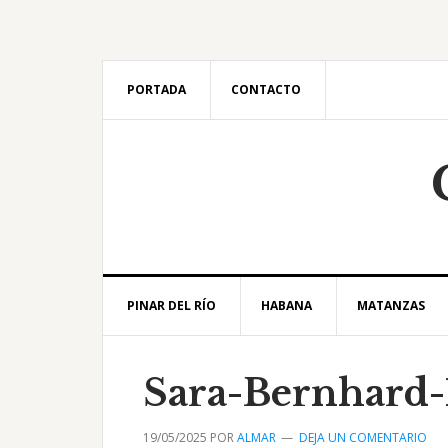
Saltar
Saltar
Saltar
Saltar
a
al
a
al
la
contenido
la
pie
navegación
principal
barra
de
PORTADA
CONTACTO
principal
lateral
página
principal
PINAR DEL RÍO
HABANA
MATANZAS
Sara-Bernhard-
19/05/2025
POR
ALMAR
DEJA UN COMENTARIO