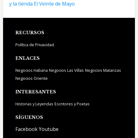
y la tienda El Veinte de Mayo
Footer
RECURSOS
Política de Privacidad.
ENLACES
Negocios Habana
Negocios Las Villas
Negocios Matanzas
Negocios Oriente
INTERESANTES
Historias y Leyendas
Escritores y Poetas
SÍGUENOS
Facebook
Youtube