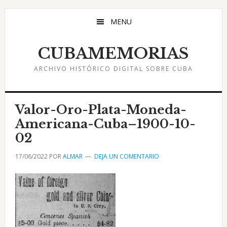
Saltar
Saltar
Saltar
al
a
al
MENU
contenido
la
pie
principal
barra
de
CUBAMEMORIAS
lateral
página
ARCHIVO HISTÓRICO DIGITAL SOBRE CUBA
principal
Valor-Oro-Plata-Moneda-
Americana-Cuba–1900-10-
02
17/06/2022
POR
ALMAR
DEJA UN COMENTARIO