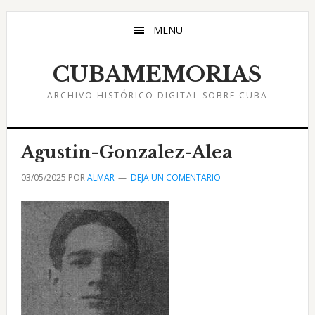
Saltar
Saltar
Saltar
al
a
al
MENU
contenido
la
pie
principal
barra
de
CUBAMEMORIAS
lateral
página
ARCHIVO HISTÓRICO DIGITAL SOBRE CUBA
principal
Agustin-Gonzalez-Alea
03/05/2025
POR
ALMAR
DEJA UN COMENTARIO