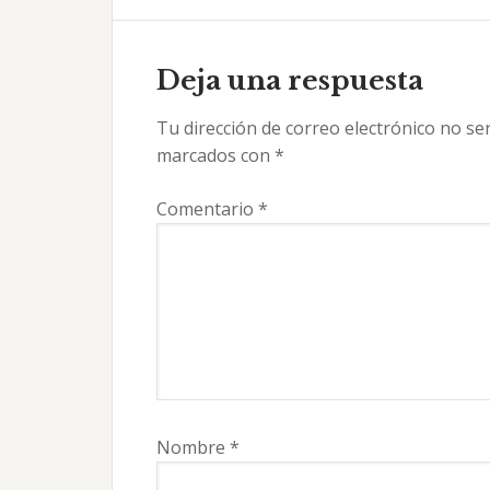
Interacciones
con
Deja una respuesta
los
Tu dirección de correo electrónico no se
lectores
marcados con
*
Comentario
*
Nombre
*