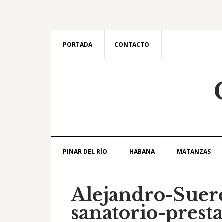
Saltar
Saltar
Saltar
Saltar
a
al
a
al
la
contenido
la
pie
navegación
principal
barra
de
PORTADA
CONTACTO
principal
lateral
página
principal
PINAR DEL RÍO
HABANA
MATANZAS
Alejandro-Suer
sanatorio-prest