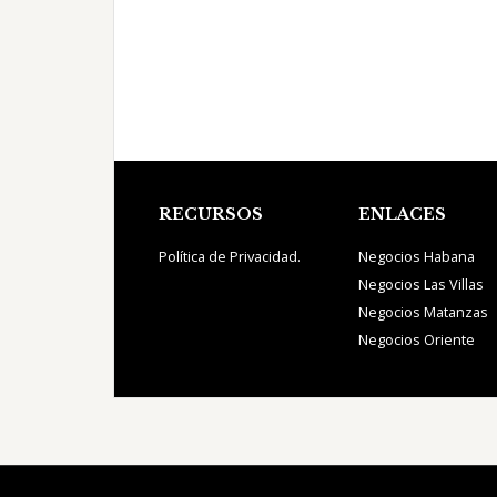
Footer
RECURSOS
ENLACES
Política de Privacidad.
Negocios Habana
Negocios Las Villas
Negocios Matanzas
Negocios Oriente