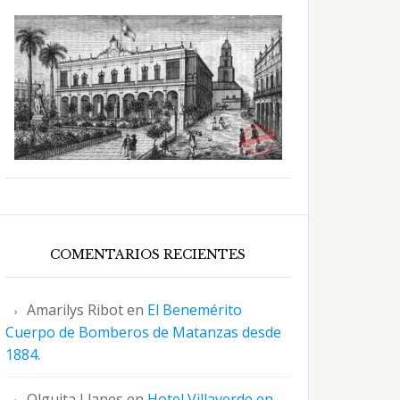
COMENTARIOS RECIENTES
Amarilys Ribot
en
El Benemérito
Cuerpo de Bomberos de Matanzas desde
1884.
Olguita Llanes
en
Hotel Villaverde en