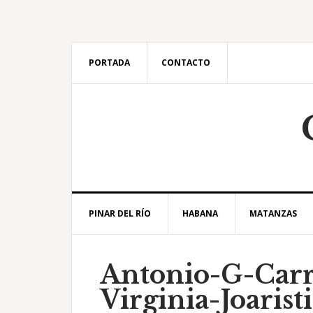
Saltar
Saltar
Saltar
Saltar
a
al
a
al
la
contenido
la
pie
navegación
principal
barra
de
PORTADA
CONTACTO
principal
lateral
página
principal
PINAR DEL RÍO
HABANA
MATANZAS
Antonio-G-Carr
Virginia-Joaristi