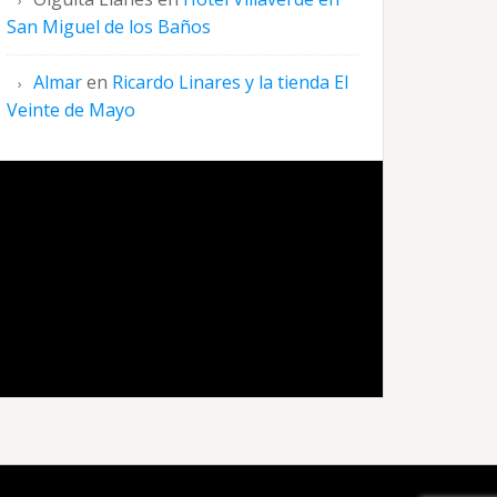
San Miguel de los Baños
Almar
en
Ricardo Linares y la tienda El
Veinte de Mayo