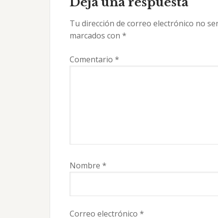
con
Deja una respuesta
los
Tu dirección de correo electrónico no se
lectores
marcados con
*
Comentario
*
Nombre
*
Correo electrónico
*