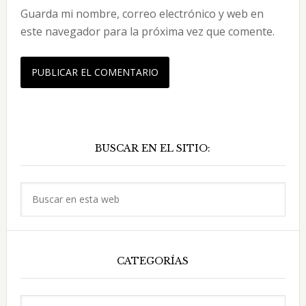
Guarda mi nombre, correo electrónico y web en
este navegador para la próxima vez que comente.
Barra
BUSCAR EN EL SITIO:
lateral
principal
Buscar
en
esta
web
CATEGORÍAS
Categorías