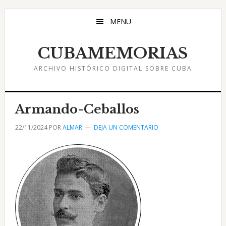
Saltar
Saltar
Saltar
al
a
al
MENU
contenido
la
pie
principal
barra
de
CUBAMEMORIAS
lateral
página
ARCHIVO HISTÓRICO DIGITAL SOBRE CUBA
principal
Armando-Ceballos
22/11/2024
POR
ALMAR
DEJA UN COMENTARIO