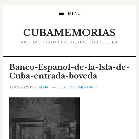
Saltar
Saltar
Saltar
al
a
al
MENU
contenido
la
pie
principal
barra
de
CUBAMEMORIAS
lateral
página
ARCHIVO HISTÓRICO DIGITAL SOBRE CUBA
principal
Banco-Espanol-de-la-Isla-de-
Cuba-entrada-boveda
12/05/2025
POR
ALMAR
DEJA UN COMENTARIO