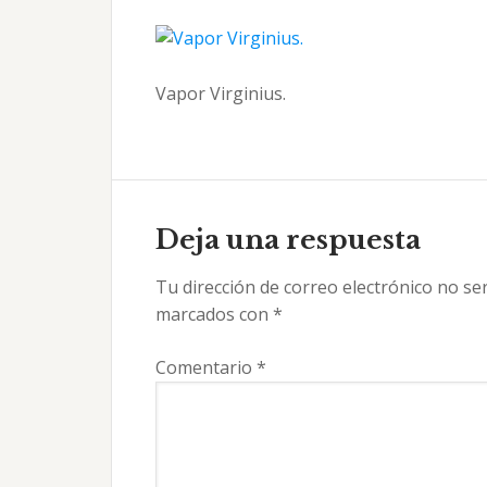
Vapor Virginius.
Interacciones
con
Deja una respuesta
los
Tu dirección de correo electrónico no se
lectores
marcados con
*
Comentario
*