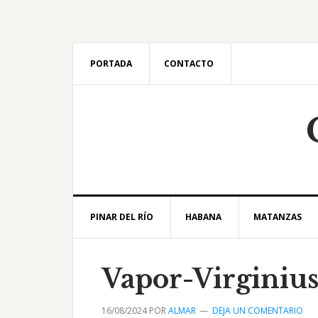
Saltar
Saltar
Saltar
Saltar
a
al
a
al
la
contenido
la
pie
navegación
principal
barra
de
PORTADA
CONTACTO
principal
lateral
página
principal
PINAR DEL RÍO
HABANA
MATANZAS
Vapor-Virginiu
16/08/2024
POR
ALMAR
DEJA UN COMENTARIO