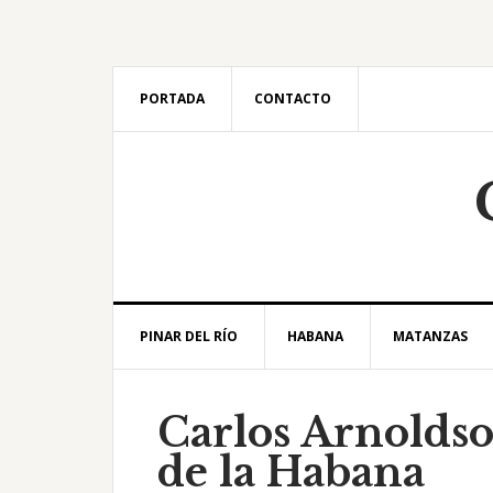
Saltar
Saltar
Saltar
Saltar
a
al
a
al
la
contenido
la
pie
navegación
principal
barra
de
PORTADA
CONTACTO
principal
lateral
página
principal
PINAR DEL RÍO
HABANA
MATANZAS
Carlos Arnolds
de la Habana