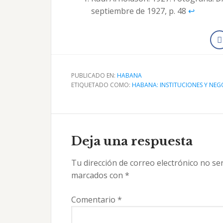
septiembre de 1927, p. 48
↩︎
PUBLICADO EN:
HABANA
ETIQUETADO COMO:
HABANA: INSTITUCIONES Y NEG
Interacciones
con
Deja una respuesta
los
Tu dirección de correo electrónico no se
lectores
marcados con
*
Comentario
*