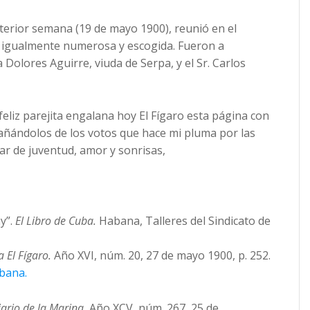
terior semana (19 de mayo 1900), reunió en el
 igualmente numerosa y escogida. Fueron a
 Dolores Aguirre, viuda de Serpa, y el Sr. Carlos
feliz parejita engalana hoy El Fígaro esta página con
añándolos de los votos que hace mi pluma por las
ar de juventud, amor y sonrisas,
y”.
El Libro de Cuba.
Habana, Talleres del Sindicato de
a El Fígaro.
Año XVI, núm. 20, 27 de mayo 1900, p. 252.
abana.
ario de la Marina.
Año XCV, núm. 267, 25 de