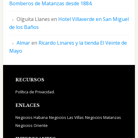
Bomberos de Matanzas desde 1884.
Olguita Llanes
en
Hotel Villaverde en San Miguel
de los Baños
Almar
en
Ricardo Linares y la tienda El Veinte de
Mayo
Footer
RECURSOS
Política de Privacidad.
ENLACES
Negocios Habana
Negocios Las Villas
Negocios Matanzas
Negocios Oriente