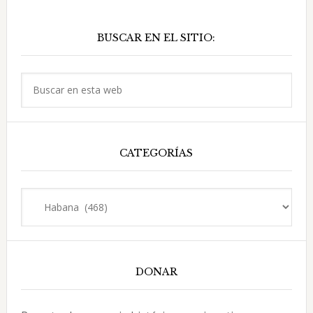
Viñas
Barra
y
BUSCAR EN EL SITIO:
lateral
Co.
principal
Buscar
en
esta
web
CATEGORÍAS
Categorías
DONAR