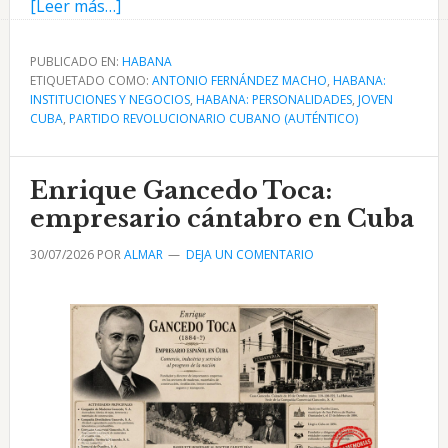
acerca
[Leer más…]
de
Antonio
PUBLICADO EN:
HABANA
ETIQUETADO COMO:
Fernández
ANTONIO FERNÁNDEZ MACHO
,
HABANA:
INSTITUCIONES Y NEGOCIOS
,
HABANA: PERSONALIDADES
,
JOVEN
Macho:
CUBA
,
PARTIDO REVOLUCIONARIO CUBANO (AUTÉNTICO)
concejal
y
Enrique Gancedo Toca:
alcalde
de
empresario cántabro en Cuba
La
30/07/2026
POR
ALMAR
DEJA UN COMENTARIO
Habana