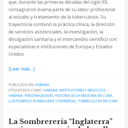
que, durante las primeras décadas del siglo XX,
consagraron buena parte de su labor profesional
al estudio y tratamiento de la tuberculosis. Su
trayectoria combinó la práctica clínica, la dirección
de servicios asistenciales, la investigación, la
divulgación sanitaria y el intercambio científico con
especialistas e instituciones de Europa y Estados
Unidos.
acerca
[Leer más…]
de
Dr.
PUBLICADO EN:
HABANA
ETIQUETADO COMO:
Luis
HABANA: INSTITUCIONES Y NEGOCIOS
,
HABANA: PERSONALIDADES
,
HISTORIA DE LA MEDICINA EN CUBA
,
Pompilio
LUIS POMPILIO ROMAGUERA Y HORNEDAL
,
TUBERCULOSIS EN CUBA
Romaguera
y
La Sombrerería “Inglaterra”
Hornedal:
tisiólogo