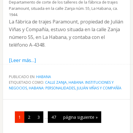
Departamento de corte de los talleres de la fábrica de trajes
Paramount, situada en la calle Zanja núm. 55, La Habana, ca.
1944.
La fábrica de trajes Paramount, propiedad de Julián
Viñas y Compañía, estuvo situada en la calle Zanja
número 55, en La Habana, y contaba con el
teléfono A-4348.
acerca
[Leer más…]
de
Paramount,
PUBLICADO EN:
HABANA
ETIQUETADO COMO:
la
CALLE ZANJA
,
HABANA: INSTITUCIONES Y
NEGOCIOS
,
HABANA: PERSONALIDADES
,
JULIÁN VIÑAS Y COMPAÑÍA
gran
fábrica
de
trajes
Páginas
Página
Página
Página
Página
Ir
1
2
3
…
47
página siguiente »
de
intermedias
a
omitidas
Julián
la