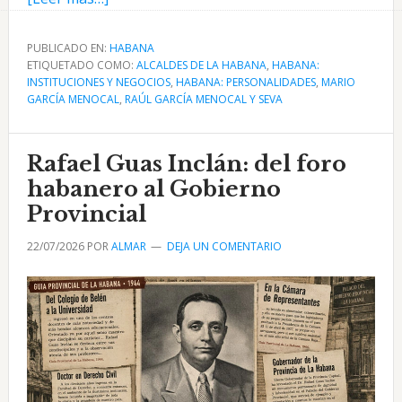
de
Raúl
PUBLICADO EN:
HABANA
ETIQUETADO COMO:
García
ALCALDES DE LA HABANA
,
HABANA:
INSTITUCIONES Y NEGOCIOS
,
HABANA: PERSONALIDADES
,
MARIO
Menocal
GARCÍA MENOCAL
,
RAÚL GARCÍA MENOCAL Y SEVA
y
Seva,
Rafael Guas Inclán: del foro
alcalde
municipal
habanero al Gobierno
de
Provincial
La
22/07/2026
POR
ALMAR
DEJA UN COMENTARIO
Habana