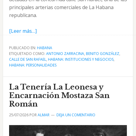
principales arterias comerciales de La Habana
republicana.
acerca
[Leer más…]
de
La
PUBLICADO EN:
HABANA
ETIQUETADO COMO:
Sombrerería
ANTONIO ZARRACINA
,
BENITO GONZÁLEZ
,
CALLE DE SAN RAFAEL
,
HABANA: INSTITUCIONES Y NEGOCIOS
,
“Inglaterra”
HABANA: PERSONALIDADES
antiguo
comercio
La Tenería La Leonesa y
de
la
Encarnación Mostaza San
calle
Román
San
25/07/2026
POR
ALMAR
DEJA UN COMENTARIO
Rafael