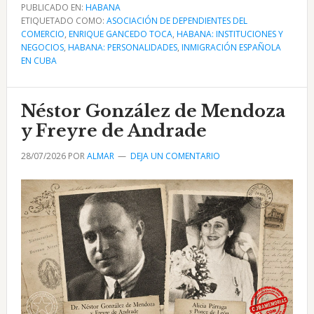
Enrique
PUBLICADO EN:
HABANA
ETIQUETADO COMO:
Gancedo
ASOCIACIÓN DE DEPENDIENTES DEL
COMERCIO
,
ENRIQUE GANCEDO TOCA
,
HABANA: INSTITUCIONES Y
Toca:
NEGOCIOS
,
HABANA: PERSONALIDADES
,
INMIGRACIÓN ESPAÑOLA
empresario
EN CUBA
cántabro
en
Néstor González de Mendoza
Cuba
y Freyre de Andrade
28/07/2026
POR
ALMAR
DEJA UN COMENTARIO