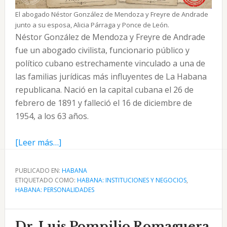
El abogado Néstor González de Mendoza y Freyre de Andrade
junto a su esposa, Alicia Párraga y Ponce de León.
Néstor González de Mendoza y Freyre de Andrade
fue un abogado civilista, funcionario público y
político cubano estrechamente vinculado a una de
las familias jurídicas más influyentes de La Habana
republicana. Nació en la capital cubana el 26 de
febrero de 1891 y falleció el 16 de diciembre de
1954, a los 63 años.
acerca
[Leer más…]
de
Néstor
PUBLICADO EN:
HABANA
ETIQUETADO COMO:
González
HABANA: INSTITUCIONES Y NEGOCIOS
,
HABANA: PERSONALIDADES
de
Mendoza
y
Dr. Luis Pompilio Romaguera