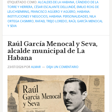
ETIQUETADO COMO:
municipal
ALCALDES DE LA HABANA
,
CÁNDIDO DE LA
TORRE Y HERRERA
,
CÉSAR ESCALANTE DELLUNDÉ
,
EMILIO ROIG DE
de
LEUCHSENRING
,
FRANCISCO AGÜERO Y AGÜERO
,
HABANA:
La
INSTITUCIONES Y NEGOCIOS
,
HABANA: PERSONALIDADES
,
NILA
ORTEGA CASIMIRO
,
RAFAEL TREJO LOREDO
,
RAÚL GARCÍA MENOCAL
Habana
Y SEVA
bajo
Raúl
García
Raúl García Menocal y Seva,
Menocal
alcalde municipal de La
Habana
23/07/2026
POR
ALMAR
DEJA UN COMENTARIO