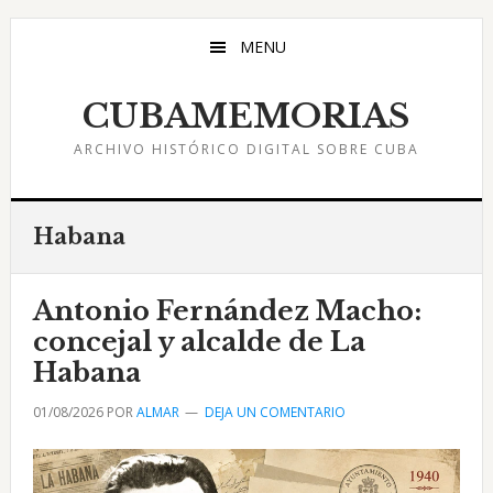
Saltar
Saltar
Saltar
al
a
al
MENU
contenido
la
pie
principal
barra
de
CUBAMEMORIAS
lateral
página
ARCHIVO HISTÓRICO DIGITAL SOBRE CUBA
principal
Habana
Antonio Fernández Macho:
concejal y alcalde de La
Habana
01/08/2026
POR
ALMAR
DEJA UN COMENTARIO