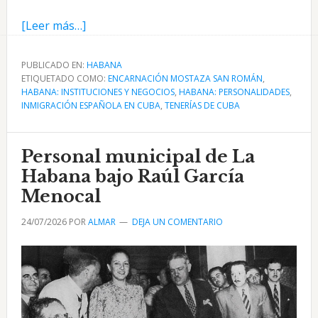
acerca
[Leer más…]
de
La
PUBLICADO EN:
HABANA
ETIQUETADO COMO:
Tenería
ENCARNACIÓN MOSTAZA SAN ROMÁN
,
HABANA: INSTITUCIONES Y NEGOCIOS
,
HABANA: PERSONALIDADES
,
La
INMIGRACIÓN ESPAÑOLA EN CUBA
,
TENERÍAS DE CUBA
Leonesa
y
Personal municipal de La
Encarnación
Mostaza
Habana bajo Raúl García
San
Menocal
Román
24/07/2026
POR
ALMAR
DEJA UN COMENTARIO