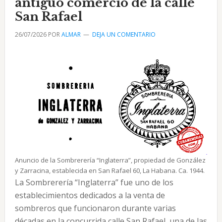
antiguo comercio de la calle
cubano
San Rafael
26/07/2026
POR
ALMAR
DEJA UN COMENTARIO
Anuncio de la Sombrerería “Inglaterra”, propiedad de González
y Zarracina, establecida en San Rafael 60, La Habana. Ca. 1944.
La Sombrerería “Inglaterra” fue uno de los
establecimientos dedicados a la venta de
sombreros que funcionaron durante varias
décadas en la concurrida calle San Rafael, una de las