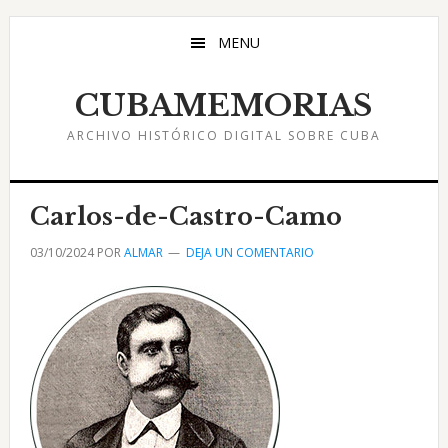
Saltar
Saltar
Saltar
al
a
al
MENU
contenido
la
pie
principal
barra
de
CUBAMEMORIAS
lateral
página
ARCHIVO HISTÓRICO DIGITAL SOBRE CUBA
principal
Carlos-de-Castro-Camo
03/10/2024
POR
ALMAR
DEJA UN COMENTARIO