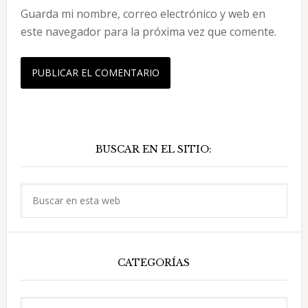
Guarda mi nombre, correo electrónico y web en
este navegador para la próxima vez que comente.
Barra
BUSCAR EN EL SITIO:
lateral
principal
Buscar
en
esta
web
CATEGORÍAS
Categorías