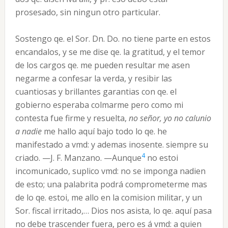
prosesado, sin ningun otro particular.
Sostengo qe. el Sor. Dn. Do. no tiene parte en estos
encandalos, y se me dise qe. la gratitud, y el temor
de los cargos qe. me pueden resultar me asen
negarme a confesar la verda, y resibir las
cuantiosas y brillantes garantias con qe. el
gobierno esperaba colmarme pero como mi
contesta fue firme y resuelta,
no señor, yo no calunio
a nadie
me hallo aquí bajo todo lo qe. he
manifestado a vmd: y ademas inosente. siempre su
4
criado. —J. F. Manzano. —Aunque
no estoi
incomunicado, suplico vmd: no se imponga nadien
de esto; una palabrita podrá comprometerme mas
de lo qe. estoi, me allo en la comision militar, y un
Sor. fiscal irritado,… Dios nos asista, lo qe. aquí pasa
no debe trascender fuera, pero es á vmd: a quien