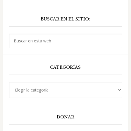
Barra
BUSCAR EN EL SITIO:
lateral
principal
Buscar
en
esta
web
CATEGORÍAS
Categorías
DONAR