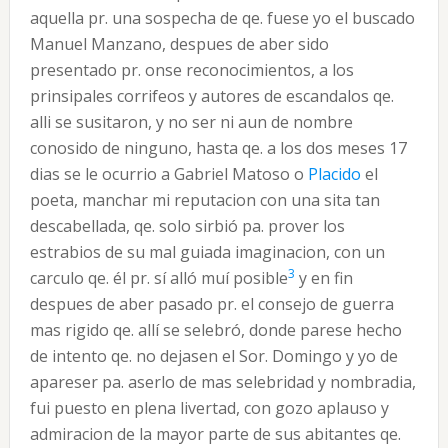
aquella pr. una sospecha de qe. fuese yo el buscado
Manuel Manzano, despues de aber sido
presentado pr. onse reconocimientos, a los
prinsipales corrifeos y autores de escandalos qe.
alli se susitaron, y no ser ni aun de nombre
conosido de ninguno, hasta qe. a los dos meses 17
dias se le ocurrio a Gabriel Matoso o
Placido
el
poeta, manchar mi reputacion con una sita tan
descabellada, qe. solo sirbió pa. prover los
estrabios de su mal guiada imaginacion, con un
3
carculo qe. él pr. sí alló muí posible
y en fin
despues de aber pasado pr. el consejo de guerra
mas rigido qe. allí se selebró, donde parese hecho
de intento qe. no dejasen el Sor. Domingo y yo de
apareser pa. aserlo de mas selebridad y nombradia,
fui puesto en plena livertad, con gozo aplauso y
admiracion de la mayor parte de sus abitantes qe.