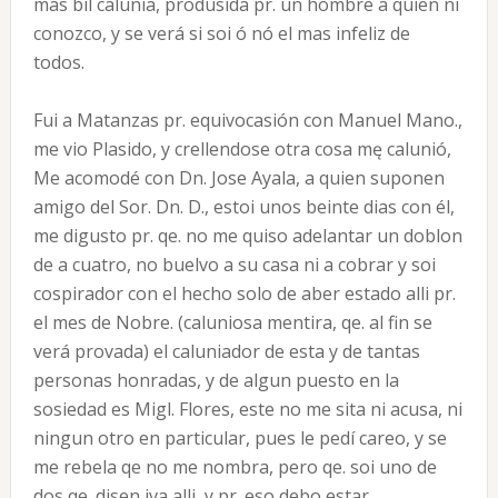
mas bil calunia, produsida pr. un hombre a quien ni
conozco, y se verá si soi ó nó el mas infeliz de
todos.
Fui a Matanzas pr. equivocasión con Manuel Mano.,
me vio Plasido, y crellendose otra cosa mę calunió,
Me acomodé con Dn. Jose Ayala, a quien suponen
amigo del Sor. Dn. D., estoi unos beinte dias con él,
me digusto pr. qe. no me quiso adelantar un doblon
de a cuatro, no buelvo a su casa ni a cobrar y soi
cospirador con el hecho solo de aber estado alli pr.
el mes de Nobre. (caluniosa mentira, qe. al fin se
verá provada) el caluniador de esta y de tantas
personas honradas, y de algun puesto en la
sosiedad es Migl. Flores, este no me sita ni acusa, ni
ningun otro en particular, pues le pedí careo, y se
me rebela qe no me nombra, pero qe. soi uno de
dos qe. disen iva alli, y pr. eso debo estar