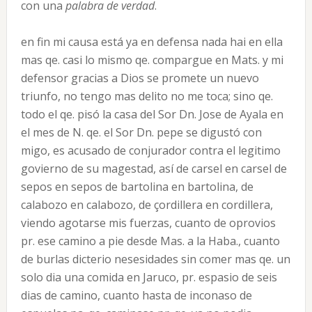
con una
palabra de verdad
.
en fin mi causa está ya en defensa nada hai en ella
mas qe. casi lo mismo qe. compargue en Mats. y mi
defensor gracias a Dios se promete un nuevo
triunfo, no tengo mas delito no me toca; sino qe.
todo el qe. pisó la casa del Sor Dn. Jose de Ayala en
el mes de N. qe. el Sor Dn. pepe se digustó con
migo, es acusado de conjurador contra el legitimo
govierno de su magestad, así de carsel en carsel de
sepos en sepos de bartolina en bartolina, de
calabozo en calabozo, de çordillera en cordillera,
viendo agotarse mis fuerzas, cuanto de oprovios
pr. ese camino a pie desde Mas. a la Haba., cuanto
de burlas dicterio nesesidades sin comer mas qe. un
solo dia una comida en Jaruco, pr. espasio de seis
dias de camino, cuanto hasta de inconaso de