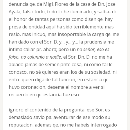
denuncia qe. da Migl. Flores de la casa de Dn. Jose
Ayala, falso todo, todo lo he iluminado, y salba- do
el honor de tantas personas como disen qe. hay
presa de entidad aquí ha sido terriblemente mas
resio, mas inicuo, mas insoportable la carga qe. me
han dado con el Sor. D. y… y… y… la prudensia me
intima callar pr. ahora; pero un
no señor, eso es
falso, no calunnio a nadie
, el Sor. Dn. D. no me ha
ablado jamas de semenjante cosa, ni como tal le
conosco, no sé quieres eran los de su sosiedad, ni
entre quien diga de tal funcion, en estancia qe.
huvo coronacion, deseme el nombre a ver si
recuerdo en qe. estancia fue eso:
ignoro el contenido de la pregunta, ese Sor. es
demasiado savio pa. aventurar de ese modo su
reputacion, ademas qe. no me habeis interrogado