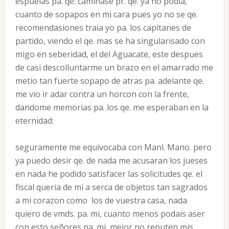
espuelas pa. qe. caminase pr. qe. ya no podia,
cuanto de sopapos en mi cara pues yo no se qe.
recomendasiones traia yo pa. los capitanes de
partido, viendo el qe. mas se ha singularisado con
migo en seberidad, el del Aguacate, este despues
de casi descolluntarme un brazo en el amarrado me
metio tan fuerte sopapo de atras pa. adelante qe.
me vio ir adar contra un horcon con la frente,
dandome memorias pa. los qe. me esperaban en la
eternidad:
seguramente me equivocaba con Manl. Mano. pero
ya puedo desir qe. de nada me acusaran los jueses
en nada he podido satisfacer las solicitudes qe. el
fiscal queria de mi a serca de objetos tan sagrados
a mi corazon como los de vuestra casa, nada
quiero de vmds. pa. mi, cuanto menos podais aser
con esto señores pa. mi, mejor no reputen mis