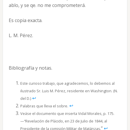
ablo, y se qe. no me comprometerá.
Es copia exacta.
L. M. Pérez.
Bibliografía y notas.
Este curioso trabajo, que agradecemos, lo debemos al
ilustrado Sr. Luis M. Pérez, residente en Washington. (N.
↩︎
del D.)
↩︎
Palabras que lleva el sobre.
Veáse el documento que inserta Vidal Morales, p. 175.
—“Revelación de Plácido, en 23 de Julio de 1844, al
.”
↩︎
Presidente de la comisión Militar de Matánzas