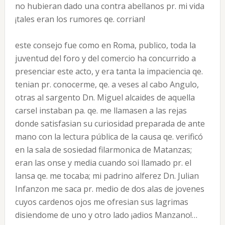
no hubieran dado una contra abellanos pr. mi vida
¡tales eran los rumores qe. corrian!
este consejo fue como en Roma, publico, toda la
juventud del foro y del comercio ha concurrido a
presenciar este acto, y era tanta la impaciencia qe.
tenian pr. conocerme, qe. a veses al cabo Angulo,
otras al sargento Dn. Miguel alcaides de aquella
carsel instaban pa. qe. me llamasen a las rejas
donde satisfasian su curiosidad preparada de ante
mano con la lectura pública de la causa qe. verificó
en la sala de sosiedad filarmonica de Matanzas;
eran las onse y media cuando soi llamado pr. el
lansa qe. me tocaba; mi padrino alferez Dn. Julian
Infanzon me saca pr. medio de dos alas de jovenes
cuyos cardenos ojos me ofresian sus lagrimas
disiendome de uno y otro lado ¡adios Manzano!…