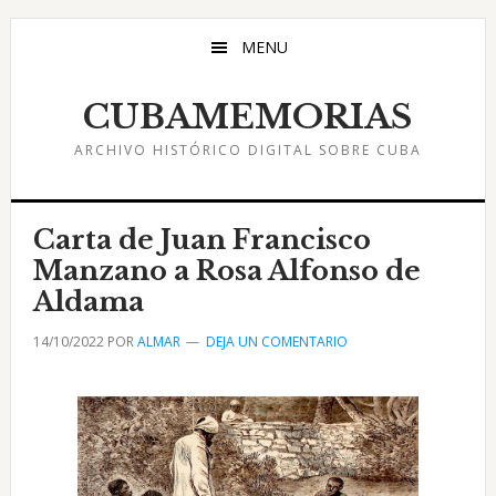
Saltar
Saltar
Saltar
al
a
al
MENU
contenido
la
pie
principal
barra
de
CUBAMEMORIAS
lateral
página
ARCHIVO HISTÓRICO DIGITAL SOBRE CUBA
principal
Carta de Juan Francisco
Manzano a Rosa Alfonso de
Aldama
14/10/2022
POR
ALMAR
DEJA UN COMENTARIO