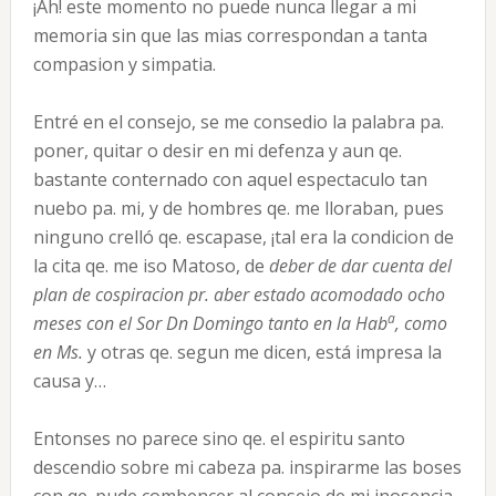
¡Ah! este momento no puede nunca llegar a mi
memoria sin que las mias correspondan a tanta
compasion y simpatia.
Entré en el consejo, se me consedio la palabra pa.
poner, quitar o desir en mi defenza y aun qe.
bastante conternado con aquel espectaculo tan
nuebo pa. mi, y de hombres qe. me lloraban, pues
ninguno crelló qe. escapase, ¡tal era la condicion de
la cita qe. me iso Matoso, de
deber de dar cuenta del
plan de cospiracion pr. aber estado acomodado ocho
a
meses con el Sor Dn Domingo tanto en la Hab
, como
en Ms.
y otras qe. segun me dicen, está impresa la
causa y…
Entonses no parece sino qe. el espiritu santo
descendio sobre mi cabeza pa. inspirarme las boses
con qe. pude combencer al consejo de mi inosencia,