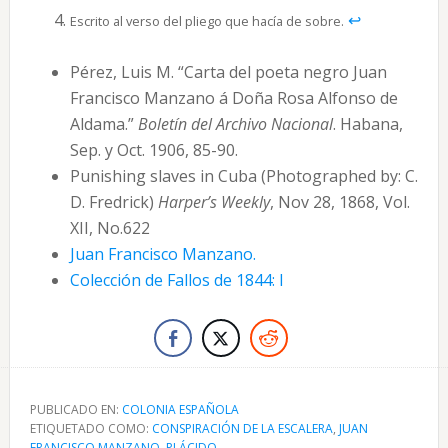
↩︎
Escrito al verso del pliego que hacía de sobre.
Pérez, Luis M. “Carta del poeta negro Juan
Francisco Manzano á Doña Rosa Alfonso de
Aldama.”
Boletín del Archivo Nacional
. Habana,
Sep. y Oct. 1906, 85-90.
Punishing slaves in Cuba (Photographed by: C.
D. Fredrick)
Harper’s Weekly
, Nov 28, 1868, Vol.
XII, No.622
Juan Francisco Manzano.
Colección de Fallos de 1844: I
PUBLICADO EN:
COLONIA ESPAÑOLA
ETIQUETADO COMO:
CONSPIRACIÓN DE LA ESCALERA
,
JUAN
FRANCISCO MANZANO
,
PLÁCIDO