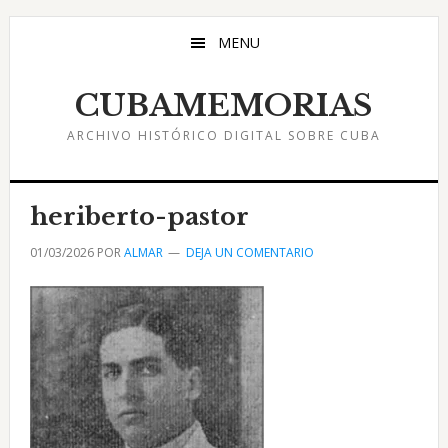
Saltar
Saltar
Saltar
al
a
al
MENU
contenido
la
pie
principal
barra
de
CUBAMEMORIAS
lateral
página
ARCHIVO HISTÓRICO DIGITAL SOBRE CUBA
principal
heriberto-pastor
01/03/2026
POR
ALMAR
DEJA UN COMENTARIO