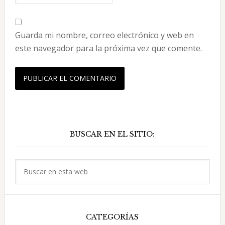
Guarda mi nombre, correo electrónico y web en
este navegador para la próxima vez que comente.
Barra
BUSCAR EN EL SITIO:
lateral
principal
Buscar
en
esta
web
CATEGORÍAS