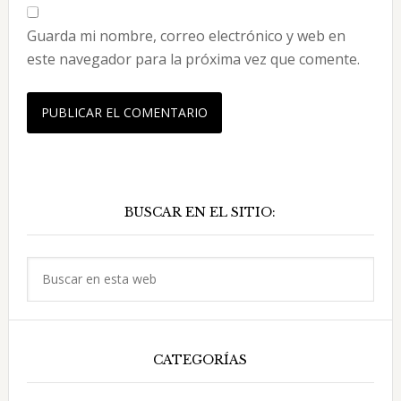
Guarda mi nombre, correo electrónico y web en
este navegador para la próxima vez que comente.
Barra
BUSCAR EN EL SITIO:
lateral
principal
Buscar
en
esta
web
CATEGORÍAS