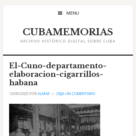
Saltar
Saltar
Saltar
al
a
al
MENU
contenido
la
pie
principal
barra
de
CUBAMEMORIAS
lateral
página
ARCHIVO HISTÓRICO DIGITAL SOBRE CUBA
principal
El-Cuno-departamento-
elaboracion-cigarrillos-
habana
10/05/2025
POR
ALMAR
DEJA UN COMENTARIO