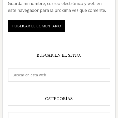
Guarda mi nombre, correo electrónico y web en
este navegador para la próxima vez que comente.
Barra
BUSCAR EN EL SITIO:
lateral
principal
Buscar
en
esta
web
CATEGORÍAS
Categorías