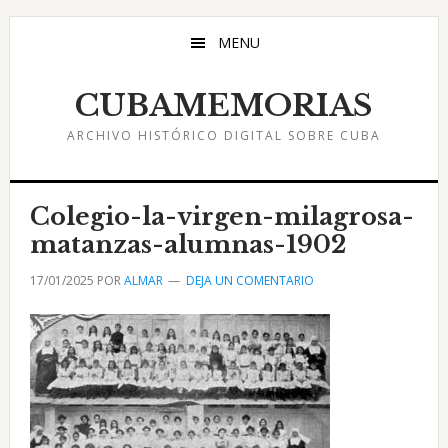
Saltar
Saltar
Saltar
al
a
al
MENU
contenido
la
pie
principal
barra
de
CUBAMEMORIAS
lateral
página
ARCHIVO HISTÓRICO DIGITAL SOBRE CUBA
principal
Colegio-la-virgen-milagrosa-
matanzas-alumnas-1902
17/01/2025
POR
ALMAR
DEJA UN COMENTARIO