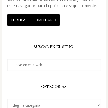
este navegador para la próxima vez que comente.
Barra
BUSCAR EN EL SITIO:
lateral
principal
Buscar
en
esta
web
CATEGORÍAS
Categorías