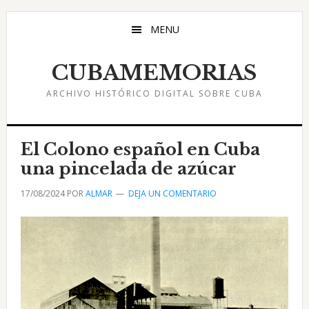
Saltar
Saltar
Saltar
al
a
al
MENU
contenido
la
pie
principal
barra
de
CUBAMEMORIAS
lateral
página
ARCHIVO HISTÓRICO DIGITAL SOBRE CUBA
principal
El Colono español en Cuba
una pincelada de azúcar
17/08/2024
POR
ALMAR
DEJA UN COMENTARIO