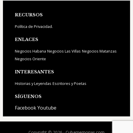
Footer
RECURSOS
Política de Privacidad.
ENLACES
Negocios Habana
Negocios Las Villas
Negocios Matanzas
Negocios Oriente
INTERESANTES
Historias y Leyendas
Escritores y Poetas
SÍGUENOS
Facebook
Youtube
Copyright © 2026 ·
Cubamemorias.com