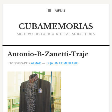
Saltar
Saltar
Saltar
al
a
al
MENU
contenido
la
pie
principal
barra
de
CUBAMEMORIAS
lateral
página
ARCHIVO HISTÓRICO DIGITAL SOBRE CUBA
principal
Antonio-B-Zanetti-Traje
03/10/2024
POR
ALMAR
DEJA UN COMENTARIO