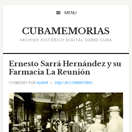
Saltar
Saltar
Saltar
al
a
al
MENU
contenido
la
pie
principal
barra
de
CUBAMEMORIAS
lateral
página
ARCHIVO HISTÓRICO DIGITAL SOBRE CUBA
principal
Ernesto Sarrá Hernández y su
Farmacia La Reunión
17/08/2021
POR
ALMAR
DEJA UN COMENTARIO