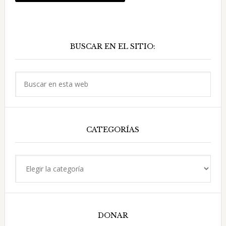
Barra
BUSCAR EN EL SITIO:
lateral
principal
Buscar
en
esta
web
CATEGORÍAS
Categorías
DONAR