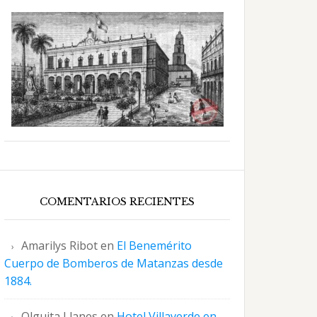
COMENTARIOS RECIENTES
Amarilys Ribot
en
El Benemérito
Cuerpo de Bomberos de Matanzas desde
1884.
Olguita Llanes
en
Hotel Villaverde en