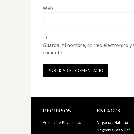
Web
Guarda mi nombre, correo electrónico y
comente.
Footer
RECURSOS
ENLACES
Política de Privacidad.
Negocios Habana
Negocios Las Villas