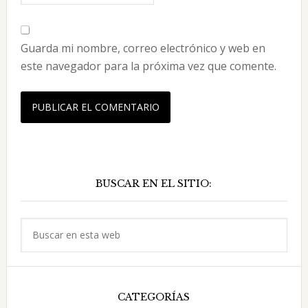
Guarda mi nombre, correo electrónico y web en
este navegador para la próxima vez que comente.
Barra
BUSCAR EN EL SITIO:
lateral
principal
Buscar
en
esta
web
CATEGORÍAS