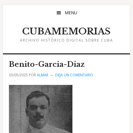
Saltar
Saltar
Saltar
al
a
al
MENU
contenido
la
pie
principal
barra
de
CUBAMEMORIAS
lateral
página
ARCHIVO HISTÓRICO DIGITAL SOBRE CUBA
principal
Benito-Garcia-Diaz
03/05/2025
POR
ALMAR
DEJA UN COMENTARIO