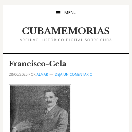
Saltar
Saltar
Saltar
al
a
al
MENU
contenido
la
pie
principal
barra
de
CUBAMEMORIAS
lateral
página
ARCHIVO HISTÓRICO DIGITAL SOBRE CUBA
principal
Francisco-Cela
28/06/2025
POR
ALMAR
DEJA UN COMENTARIO