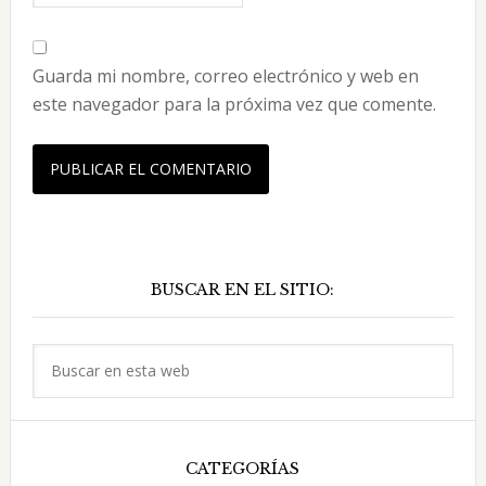
Guarda mi nombre, correo electrónico y web en
este navegador para la próxima vez que comente.
Barra
BUSCAR EN EL SITIO:
lateral
principal
Buscar
en
esta
web
CATEGORÍAS