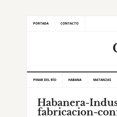
Saltar
Saltar
Saltar
Saltar
a
al
a
al
la
contenido
la
pie
navegación
principal
barra
de
PORTADA
CONTACTO
principal
lateral
página
principal
PINAR DEL RÍO
HABANA
MATANZAS
Habanera-Indus
fabricacion-con