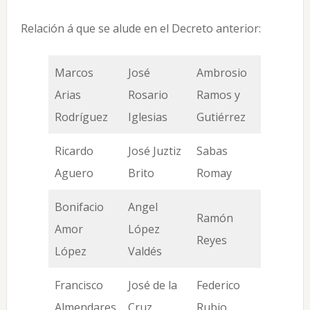
Relación á que se alude en el Decreto anterior:
Marcos
José
Ambrosio
Arias
Rosario
Ramos y
Rodríguez
Iglesias
Gutiérrez
Ricardo
José Juztiz
Sabas
Aguero
Brito
Romay
Bonifacio
Angel
Ramón
Amor
López
Reyes
López
Valdés
Francisco
José de la
Federico
Almendares
Cruz
Rubio