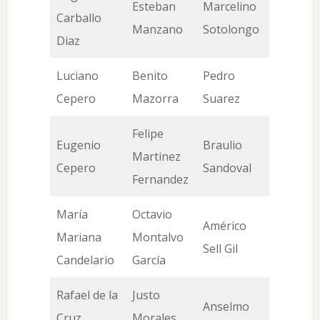
Esteban
Marcelino
Carballo
Manzano
Sotolongo
Diaz
Luciano
Benito
Pedro
Cepero
Mazorra
Suarez
Felipe
Eugenio
Braulio
Martinez
Cepero
Sandoval
Fernandez
María
Octavio
Américo
Mariana
Montalvo
Sell Gil
Candelario
García
Rafael de la
Justo
Anselmo
Cruz
Morales