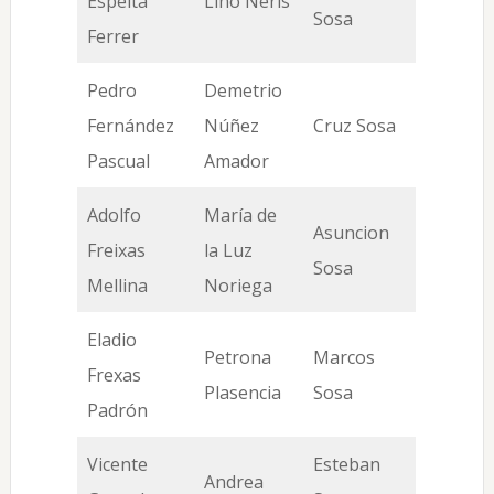
Espelta
Lino Neris
Sosa
Ferrer
Pedro
Demetrio
Fernández
Núñez
Cruz Sosa
Pascual
Amador
Adolfo
María de
Asuncion
Freixas
la Luz
Sosa
Mellina
Noriega
Eladio
Petrona
Marcos
Frexas
Plasencia
Sosa
Padrón
Vicente
Esteban
Andrea