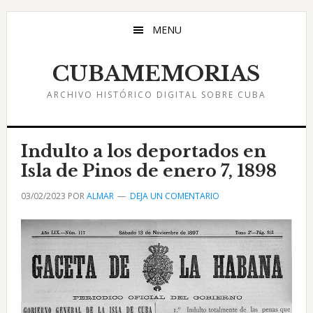
Saltar
Saltar
Saltar
al
a
al
MENU
contenido
la
pie
principal
barra
de
CUBAMEMORIAS
lateral
página
ARCHIVO HISTÓRICO DIGITAL SOBRE CUBA
principal
Indulto a los deportados en
Isla de Pinos de enero 7, 1898
03/02/2023
POR
ALMAR
DEJA UN COMENTARIO