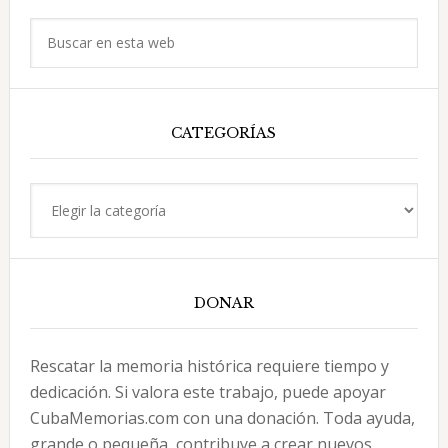
principal
Buscar
en
esta
web
CATEGORÍAS
Categorías
DONAR
Rescatar la memoria histórica requiere tiempo y
dedicación. Si valora este trabajo, puede apoyar
CubaMemorias.com con una donación. Toda ayuda,
grande o pequeña, contribuye a crear nuevos