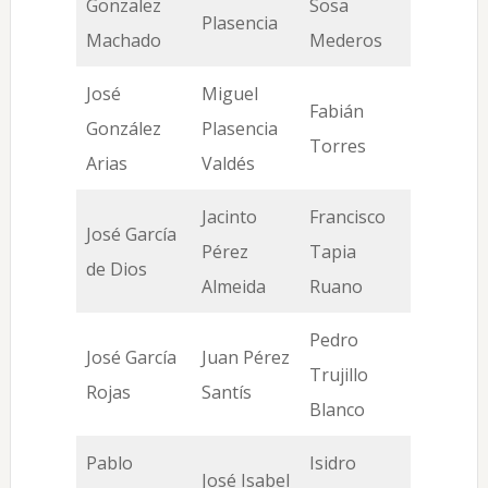
Gonzalez
Sosa
Plasencia
Machado
Mederos
José
Miguel
Fabián
González
Plasencia
Torres
Arias
Valdés
Jacinto
Francisco
José García
Pérez
Tapia
de Dios
Almeida
Ruano
Pedro
José García
Juan Pérez
Trujillo
Rojas
Santís
Blanco
Pablo
Isidro
José Isabel