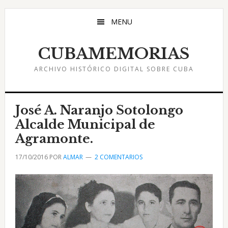
Saltar
Saltar
Saltar
al
a
al
MENU
contenido
la
pie
principal
barra
de
CUBAMEMORIAS
lateral
página
ARCHIVO HISTÓRICO DIGITAL SOBRE CUBA
principal
José A. Naranjo Sotolongo
Alcalde Municipal de
Agramonte.
17/10/2016
POR
ALMAR
2 COMENTARIOS