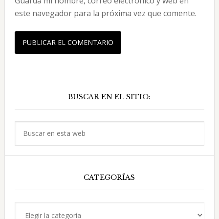
Guarda mi nombre, correo electrónico y web en
este navegador para la próxima vez que comente.
Barra
BUSCAR EN EL SITIO:
lateral
principal
Buscar
en
esta
web
CATEGORÍAS
Categorías