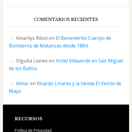
COMENTARIOS RECIENTES
Amarilys Ribot
en
El Benemérito Cuerpo de
Bomberos de Matanzas desde 1884.
Olguita Llanes
en
Hotel Villaverde en San Miguel
de los Baños
Almar
en
Ricardo Linares y la tienda El Veinte de
Mayo
Footer
RECURSOS
Política de Privacidad.