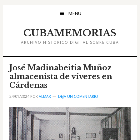
Saltar
Saltar
Saltar
al
a
al
MENU
contenido
la
pie
principal
barra
de
CUBAMEMORIAS
lateral
página
ARCHIVO HISTÓRICO DIGITAL SOBRE CUBA
principal
José Madinabeitia Muñoz
almacenista de víveres en
Cárdenas
24/01/2024
POR
ALMAR
DEJA UN COMENTARIO